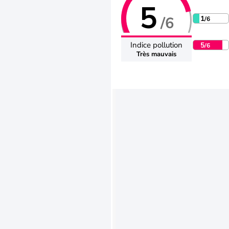
5
/6
1
/6
Indice pollution
5
/6
Très mauvais