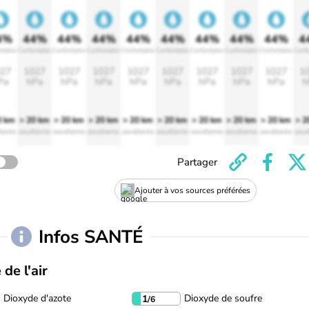
4%
44%
44%
44%
44%
44%
44%
44%
44%
4
rtable
Confortable
Confortable
Confortable
Confortable
Confortable
Confortable
Confortable
Confortable
Confo
27
1027
1027
1027
1027
1027
1027
1027
1027
1
Pa
hPa
hPa
hPa
hPa
hPa
hPa
hPa
hPa
h
0 km
> 20 km
> 20 km
> 20 km
> 20 km
> 20 km
> 20 km
> 20 km
> 20 km
> 2
lente
excellente
excellente
excellente
excellente
excellente
excellente
excellente
excellente
exce
Partager
Ajouter à vos sources préférées
Infos SANTÉ
 de l'air
Dioxyde d'azote
Dioxyde de soufre
1
/6