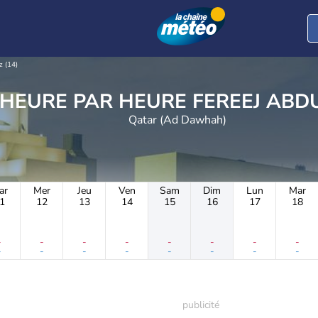
z (14)
METEO HEURE PAR HEURE F
Qatar (Ad Dawhah)
ar
Mer
Jeu
Ven
Sam
Dim
Lun
Mar
1
12
13
14
15
16
17
18
-
-
-
-
-
-
-
-
-
-
-
-
-
-
-
-