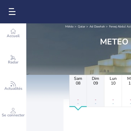
Météo
Qatar
Ad Dawhah
Fereej Abdul Azi
Accueil
Radar
Sam
Dim
Lun
M
08
09
10
1
Actualités
-
-
-
-
-
-
Se connecter