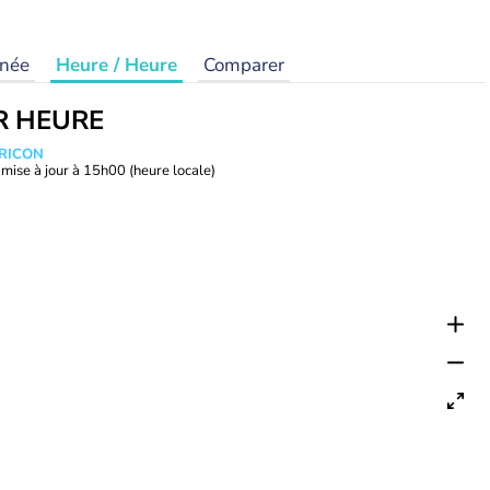
rnée
Heure / Heure
Comparer
R HEURE
TRICON
mise à jour à
15h00
(heure locale)