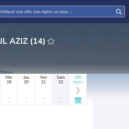
EREEJ ABDUL AZIZ (14)
Mer
Jeu
Ven
Sam
365
19
20
21
22
Jours
-
-
-
-
-
-
-
-