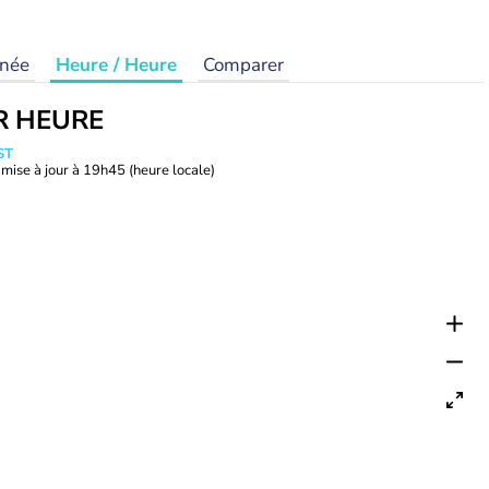
rnée
Heure / Heure
Comparer
R HEURE
ST
mise à jour à
19h45
(heure locale)