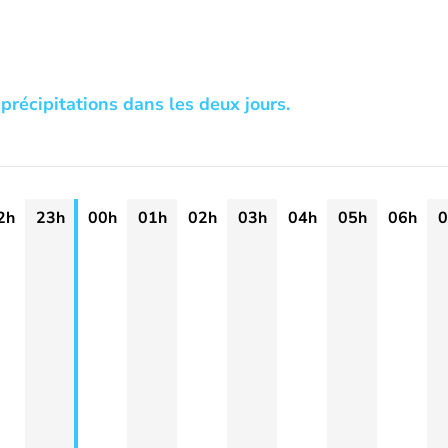
précipitations dans les deux jours.
2h
23h
00h
01h
02h
03h
04h
05h
06h
0