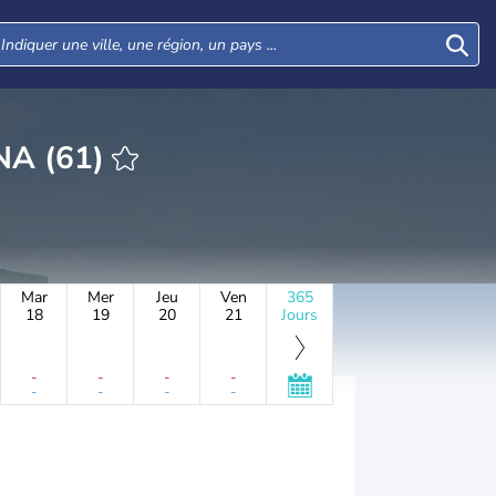
RE AL DAFNA (61)
Mar
Mer
Jeu
Ven
365
18
19
20
21
Jours
-
-
-
-
-
-
-
-