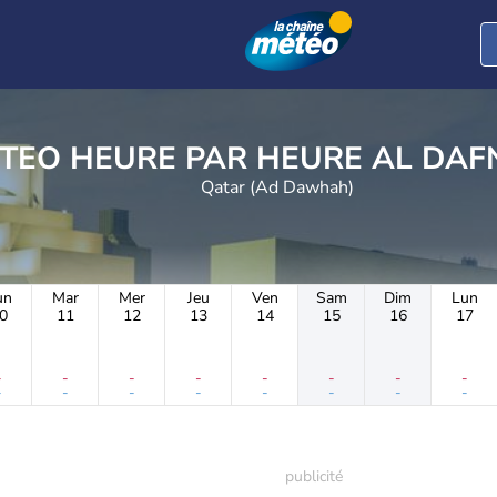
METEO HEURE PAR HEU
Qatar (Ad Dawhah)
un
Mar
Mer
Jeu
Ven
Sam
Dim
Lun
0
11
12
13
14
15
16
17
-
-
-
-
-
-
-
-
-
-
-
-
-
-
-
-