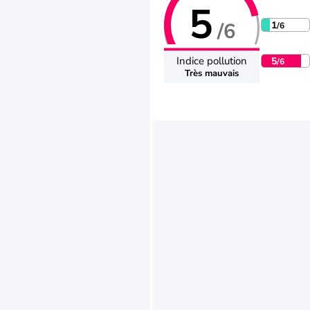
5
/6
1
/6
Indice pollution
5
/6
Très mauvais