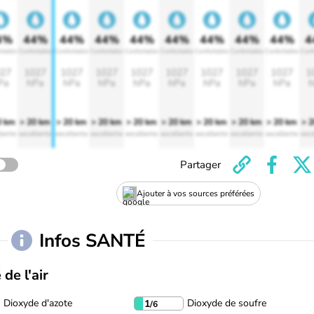
4%
44%
44%
44%
44%
44%
44%
44%
44%
4
rtable
Confortable
Confortable
Confortable
Confortable
Confortable
Confortable
Confortable
Confortable
Conf
27
1027
1027
1027
1027
1027
1027
1027
1027
1
Pa
hPa
hPa
hPa
hPa
hPa
hPa
hPa
hPa
h
0 km
> 20 km
> 20 km
> 20 km
> 20 km
> 20 km
> 20 km
> 20 km
> 20 km
> 
lente
excellente
excellente
excellente
excellente
excellente
excellente
excellente
excellente
exce
Partager
Ajouter à vos sources préférées
Infos SANTÉ
 de l'air
Dioxyde d'azote
Dioxyde de soufre
1
/6