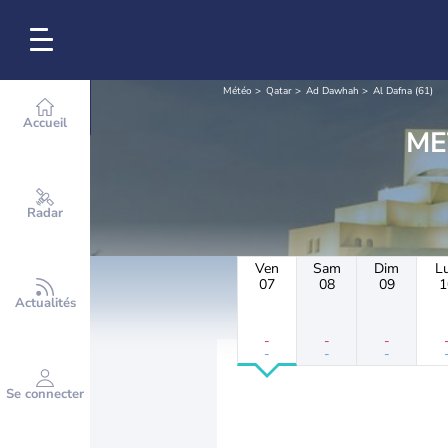
Météo
Qatar
Ad Dawhah
Al Dafna (61)
Accueil
Radar
Ven
Sam
Dim
L
07
08
09
1
Actualités
-
-
-
-
-
-
Se connecter