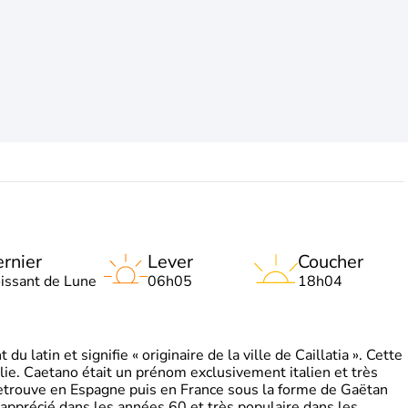
rnier
Lever
Coucher
oissant de Lune
06h05
18h04
 latin et signifie « originaire de la ville de Caillatia ». Cette
lie. Caetano était un prénom exclusivement italien et très
retrouve en Espagne puis en France sous la forme de Gaëtan
 apprécié dans les années 60 et très populaire dans les