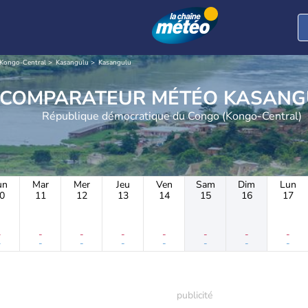
Kongo-Central
Kasangulu
Kasangulu
COMPARATEUR MÉTÉO 
République démocratique du Congo (Kongo-Central)
un
Mar
Mer
Jeu
Ven
Sam
Dim
Lun
0
11
12
13
14
15
16
17
-
-
-
-
-
-
-
-
-
-
-
-
-
-
-
-