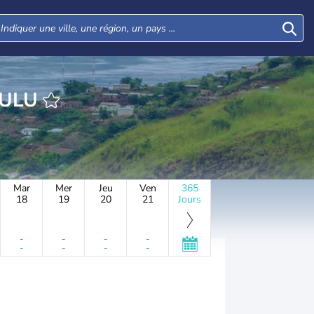
KASANGULU
Mar
Mer
Jeu
Ven
365
18
19
20
21
Jours
-
-
-
-
-
-
-
-