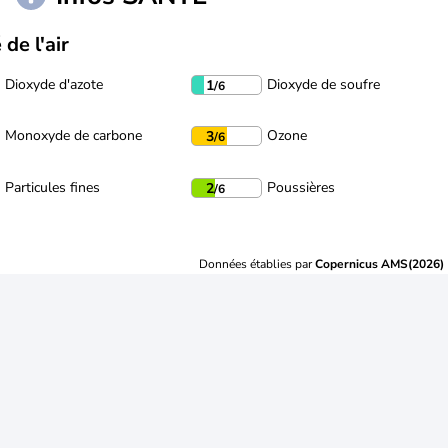
 de l'air
Dioxyde d'azote
Dioxyde de soufre
1
/6
Monoxyde de carbone
Ozone
3
/6
Particules fines
Poussières
2
/6
Données établies par
Copernicus AMS(2026)