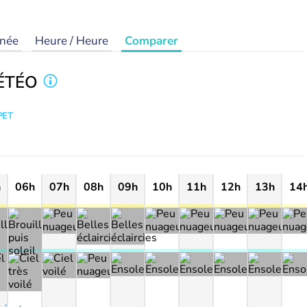
rnée
Heure / Heure
Comparer
ÉTÉO
PET
h
06h
07h
08h
09h
10h
11h
12h
13h
14