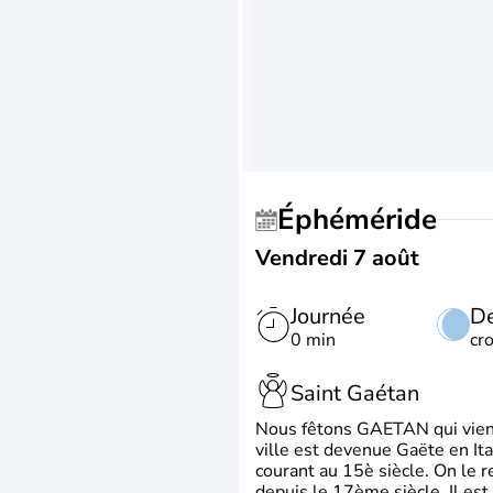
Éphéméride
Vendredi 7 août
Journée
De
0 min
cr
Saint Gaétan
Nous fêtons GAETAN qui vient du
ville est devenue Gaëte en Ita
courant au 15è siècle. On le 
depuis le 17ème siècle. Il est