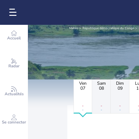
Météo
République démocratique du Congo
Accueil
Radar
Ven
Sam
Dim
L
07
08
09
1
Actualités
-
-
-
-
-
-
Se connecter