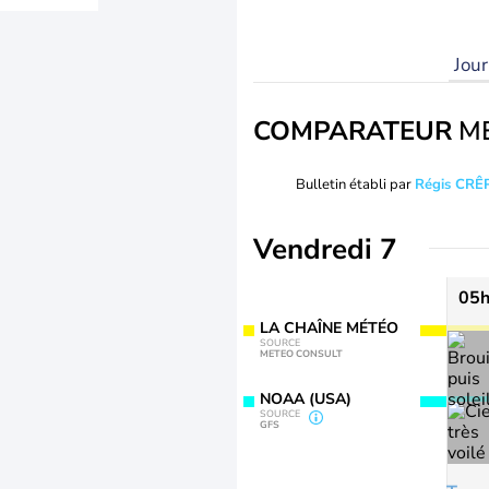
Jou
COMPARATEUR
M
Bulletin établi par
Régis CRÊ
Vendredi 7
05
LA CHAÎNE MÉTÉO
SOURCE
METEO CONSULT
NOAA (USA)
SOURCE
GFS