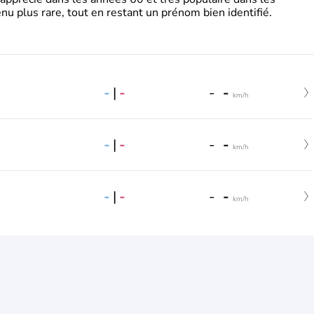
nu plus rare, tout en restant un prénom bien identifié.
-
|
-
-
-
km/h
-
|
-
-
-
km/h
-
|
-
-
-
km/h