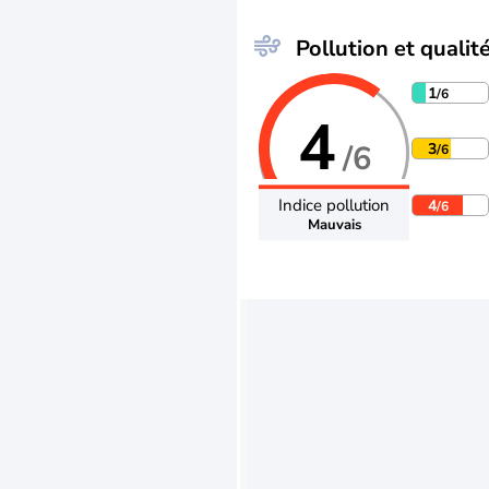
Pollution et qualité
1
/6
4
/6
3
/6
Indice pollution
4
/6
Mauvais