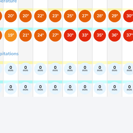
érature
20°
20°
22°
23°
25°
27°
28°
29°
30°
19°
21°
24°
27°
30°
33°
35°
36°
37°
pitations
0
0
0
0
0
0
0
0
0
mm
mm
mm
mm
mm
mm
mm
mm
mm
0
0
0
0
0
0
0
0
0
mm
mm
mm
mm
mm
mm
mm
mm
mm