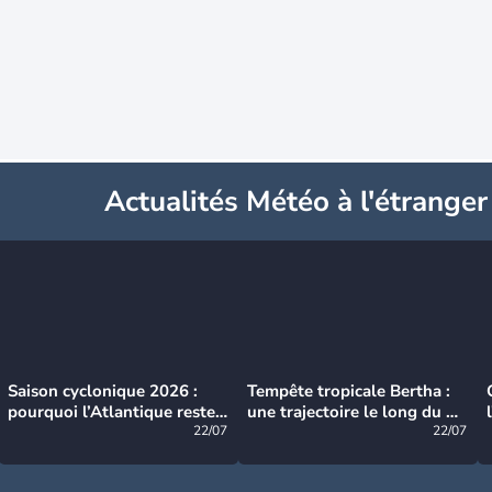
Actualités Météo à l'étranger
Saison cyclonique 2026 :
Tempête tropicale Bertha :
pourquoi l’Atlantique reste
une trajectoire le long du du
très calme à ce stade ?
22/07
littoral américain
22/07