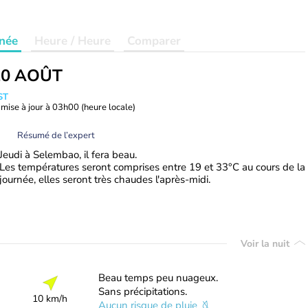
née
Heure / Heure
Comparer
20 AOÛT
ST
mise à jour à
03h00
(heure locale)
Résumé de l’expert
Jeudi à Selembao, il fera beau.
Les températures seront comprises entre 19 et 33°C au cours de la
journée, elles seront très chaudes l'après-midi.
Voir la nuit
Beau temps peu nuageux.
Sans précipitations.
10 km/h
Aucun risque de pluie