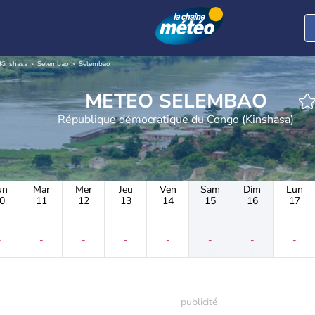
Kinshasa
Selembao
Selembao
METEO SELEMBAO
République démocratique du Congo (Kinshasa)
un
Mar
Mer
Jeu
Ven
Sam
Dim
Lun
0
11
12
13
14
15
16
17
-
-
-
-
-
-
-
-
-
-
-
-
-
-
-
-