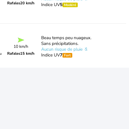
Rafales
20 km/h
Indice UV
5
Modéré
Beau temps peu nuageux.
Sans précipitations.
10 km/h
Aucun risque de pluie
Rafales
15 km/h
du
Indice UV
7
Fort