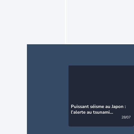
Puissant séisme au Japon :
l’alerte au tsunami
désormais levée
28/07