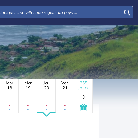
Mar
Mer
Jeu
Ven
365
18
19
20
21
Jours
-
-
-
-
-
-
-
-