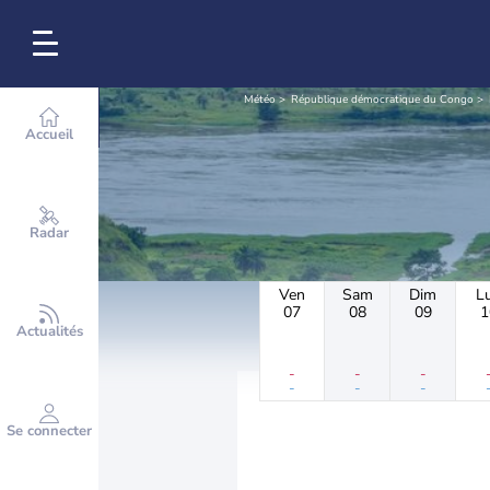
Météo
République démocratique du Congo
Accueil
Radar
Ven
Sam
Dim
L
07
08
09
1
Actualités
-
-
-
-
-
-
Se connecter