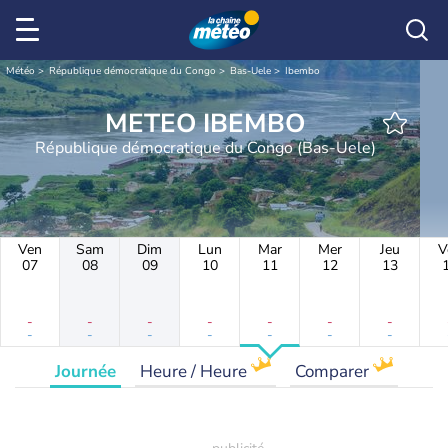
Météo
République démocratique du Congo
Bas-Uele
Ibembo
METEO IBEMBO
République démocratique du Congo (Bas-Uele)
Ven
Sam
Dim
Lun
Mar
Mer
Jeu
V
07
08
09
10
11
12
13
-
-
-
-
-
-
-
-
-
-
-
-
-
-
Journée
Heure / Heure
Comparer