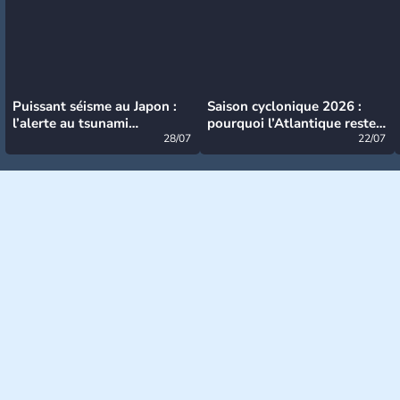
Puissant séisme au Japon :
Saison cyclonique 2026 :
l’alerte au tsunami
pourquoi l’Atlantique reste
désormais levée
28/07
très calme à ce stade ?
22/07