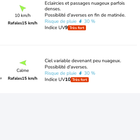
Eclaircies et passages nuageux parfois
denses.
Possibilité d'averses en fin de matinée.
10 km/h
Risque de pluie
30 %
Rafales
15 km/h
Indice UV
9
Très fort
Ciel variable devenant peu nuageux.
Possibilité d'averses.
Calme
Risque de pluie
30 %
du
Rafales
15 km/h
Indice UV
10
Très fort