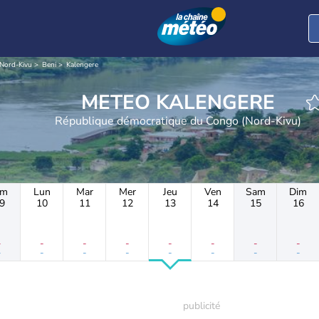
Nord-Kivu
Beni
Kalengere
METEO KALENGERE
République démocratique du Congo (Nord-Kivu)
im
Lun
Mar
Mer
Jeu
Ven
Sam
Dim
9
10
11
12
13
14
15
16
-
-
-
-
-
-
-
-
-
-
-
-
-
-
-
-