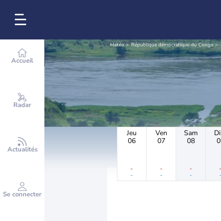
Météo
République démocratique du Congo
Accueil
Radar
Jeu
Ven
Sam
D
06
07
08
0
Actualités
-
-
-
-
-
-
Se connecter