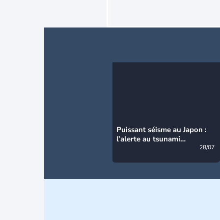
Puissant séisme au Japon :
l’alerte au tsunami
désormais levée
28/07