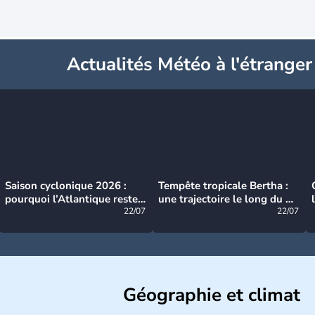
Actualités Météo à l'étranger
Saison cyclonique 2026 :
Tempête tropicale Bertha :
pourquoi l’Atlantique reste
une trajectoire le long du du
très calme à ce stade ?
22/07
littoral américain
22/07
Géographie et climat