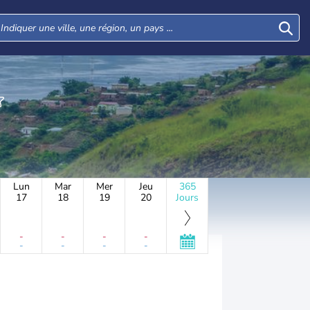
Lun
Mar
Mer
Jeu
365
17
18
19
20
Jours
-
-
-
-
-
-
-
-