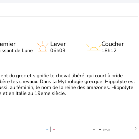
emier
Lever
Coucher
oissant de Lune
06h03
18h12
t du grec et signifie le cheval libéré, qui court à bride
libère les chevaux. Dans la Mythologie grecque, Hippolyte est
aussi, au féminin, le nom de la reine des amazones. Hippolyte
 et en Italie au 19eme siècle.
-
|
-
-
-
km/h