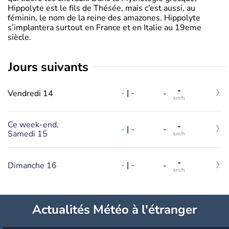
Hippolyte est le fils de Thésée, mais c’est aussi, au
féminin, le nom de la reine des amazones. Hippolyte
s’implantera surtout en France et en Italie au 19eme
siècle.
jours suivants
-
-
|
-
Vendredi 14
-
km/h
Ce week-end,
-
-
|
-
-
Samedi 15
km/h
-
-
|
-
Dimanche 16
-
km/h
Actualités Météo à l'étranger