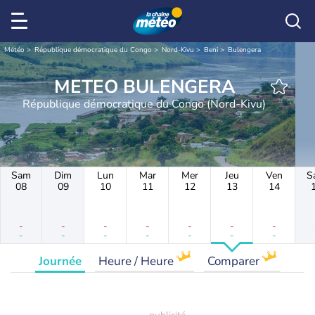
Météo
République démocratique du Congo
Nord-Kivu
Beni
Bulengera
METEO BULENGERA
République démocratique du Congo (Nord-Kivu)
Sam
Dim
Lun
Mar
Mer
Jeu
Ven
S
08
09
10
11
12
13
14
-
-
-
-
-
-
-
-
-
-
-
-
-
-
Journée
Heure / Heure
Comparer