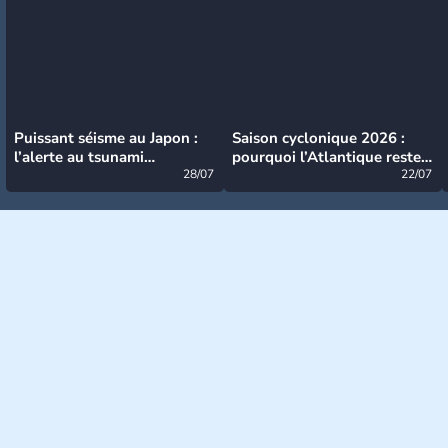
Puissant séisme au Japon :
Saison cyclonique 2026 :
l’alerte au tsunami
pourquoi l’Atlantique reste
désormais levée
28/07
très calme à ce stade ?
22/07