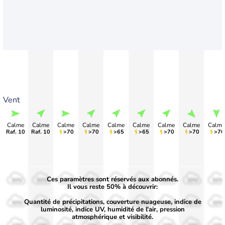
Vent
Calme
Calme
Calme
Calme
Calme
Calme
Calme
Calme
Calme
Raf. 10
Raf. 10
>70
>70
>65
>65
>70
>70
>70
Ces paramètres sont réservés aux abonnés.
50%
50%
50%
50%
50%
50%
50%
50%
50%
Il vous reste 50% à découvrir:
Quantité de précipitations, couverture nuageuse, indice de
30%
30%
30%
30%
30%
30%
30%
30%
30%
luminosité, indice UV, humidité de l'air, pression
atmosphérique et visibilité.