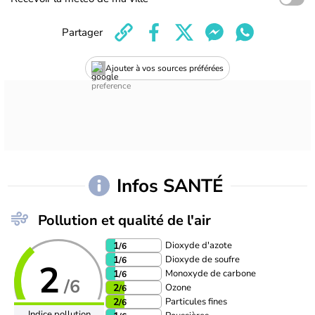
Partager
Ajouter à vos sources préférées
Infos SANTÉ
Pollution et qualité de l'air
Dioxyde d'azote
1
/6
Dioxyde de soufre
1
/6
2
Monoxyde de carbone
1
/6
/6
Ozone
2
/6
Particules fines
2
/6
Indice pollution