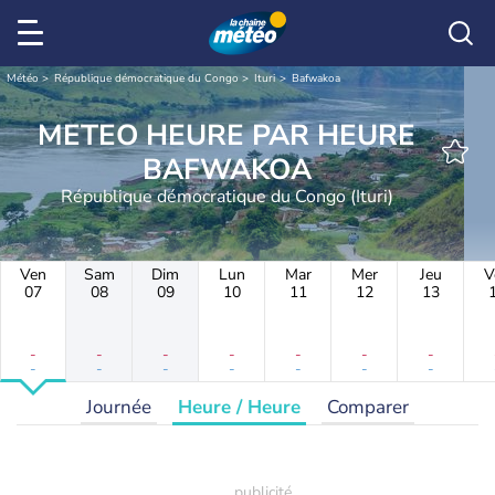
Météo
République démocratique du Congo
Ituri
Bafwakoa
METEO HEURE PAR HEURE
BAFWAKOA
République démocratique du Congo (Ituri)
Ven
Sam
Dim
Lun
Mar
Mer
Jeu
V
07
08
09
10
11
12
13
-
-
-
-
-
-
-
-
-
-
-
-
-
-
Journée
Heure / Heure
Comparer