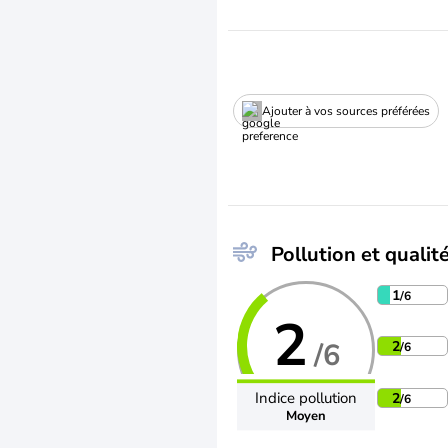
Ajouter à vos sources préférées
Pollution et qualité
1
/6
2
/6
2
/6
Indice pollution
2
/6
Moyen