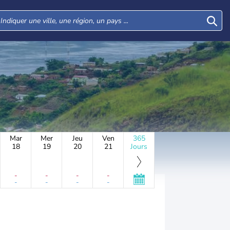
Mar
Mer
Jeu
Ven
365
18
19
20
21
Jours
-
-
-
-
-
-
-
-