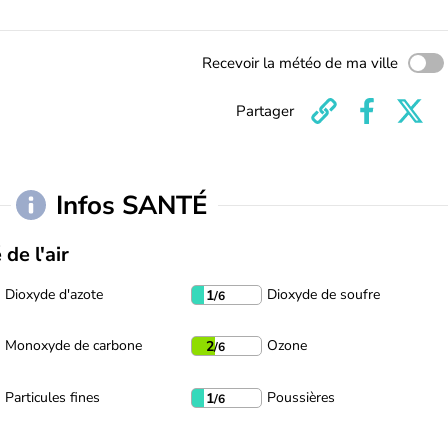
Recevoir la météo de ma ville
Partager
Infos SANTÉ
 de l'air
Dioxyde d'azote
Dioxyde de soufre
1
/6
Monoxyde de carbone
Ozone
2
/6
Particules fines
Poussières
1
/6