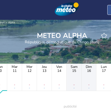
Ituri
Alpha
METEO ALPHA
République démocratique du Congo (Ituri)
un
Mar
Mer
Jeu
Ven
Sam
Dim
Lun
0
11
12
13
14
15
16
17
-
-
-
-
-
-
-
-
-
-
-
-
-
-
-
-