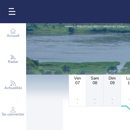
Météo
République démocratique du Congo
Accueil
Radar
Ven
Sam
Dim
L
07
08
09
1
Actualités
-
-
-
-
-
-
Se connecter