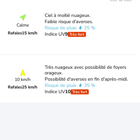
Ciel à moitié nuageux.
Faible risque d'averses.
Calme
Risque de pluie
25 %
Rafales
15 km/h
Indice UV
9
Très fort
Très nuageux avec possibilité de foyers
orageux.
Possibilité d'averses en fin d'après-midi.
10 km/h
Risque de pluie
35 %
Rafales
25 km/h
Indice UV
10
Très fort