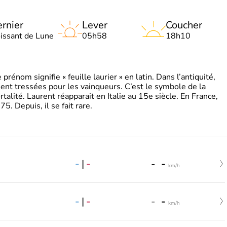
rnier
Lever
Coucher
oissant de Lune
05h58
18h10
énom signifie « feuille laurier » en latin. Dans l’antiquité,
ient tressées pour les vainqueurs. C’est le symbole de la
rtalité. Laurent réapparait en Italie au 15e siècle. En France,
. Depuis, il se fait rare.
-
|
-
-
-
km/h
-
|
-
-
-
km/h