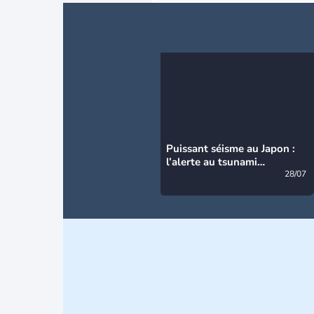
Puissant séisme au Japon :
l’alerte au tsunami
désormais levée
28/07