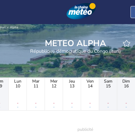
Ituri
Alpha
METEO ALPHA
République démocratique du Congo (Ituri)
im
Lun
Mar
Mer
Jeu
Ven
Sam
Dim
9
10
11
12
13
14
15
16
-
-
-
-
-
-
-
-
-
-
-
-
-
-
-
-