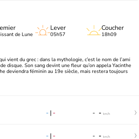
emier
Lever
Coucher
oissant de Lune
05h57
18h09
 vient du grec : dans la mythologie, c’est le nom de l’ami
 de disque. Son sang devint une fleur qu’on appela Yacinthe
he deviendra féminin au 19e siècle, mais restera toujours
-
|
-
-
-
km/h
-
|
-
-
-
km/h