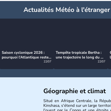
Actualités Météo à l'étranger
Saison cyclonique 2026 :
Tempête tropicale Bertha :
pourquoi l’Atlantique reste
une trajectoire le long du du
très calme à ce stade ?
22/07
littoral américain
22/07
Géographie et climat
Situé en Afrique Centrale, la Rép
Kinshasa, s'étend sur un large territ
l'ouest par le Congo et une étroite 