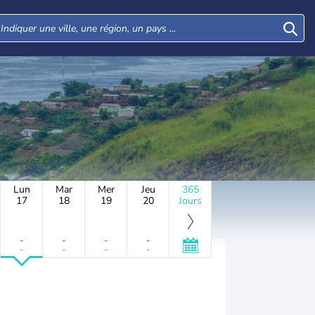
Lun
Mar
Mer
Jeu
365
17
18
19
20
Jours
-
-
-
-
-
-
-
-