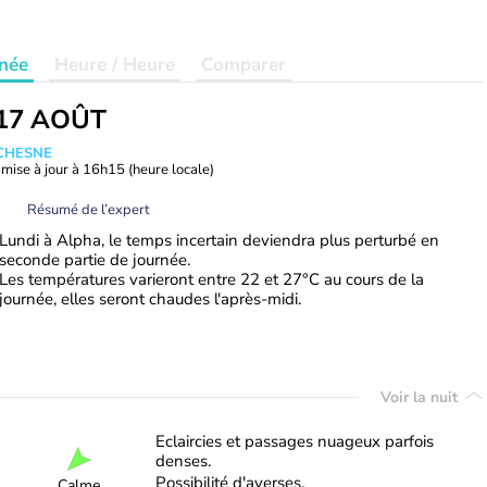
née
Heure / Heure
Comparer
17 AOÛT
UCHESNE
mise à jour à
16h15
(heure locale)
Résumé de l’expert
Lundi à Alpha, le temps incertain deviendra plus perturbé en
seconde partie de journée.
Les températures varieront entre 22 et 27°C au cours de la
journée, elles seront chaudes l'après-midi.
Voir la nuit
Eclaircies et passages nuageux parfois
denses.
Possibilité d'averses.
Calme