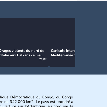
Orages violents du nord de
Canicule intense en
Ca
l'Italie aux Balkans ce mardi
Méditerranée : près de 50°C
Ma
: grosse grêle, violentes
21/07
et des incendies hors de
21/07
rafales et pluies intenses
contrôle en Espagne
ublique Démocratique du Congo, ou Congo
oire de 342 000 km2. Le pays est encadré à
ouverture sur l'Atlantique, au nord par la