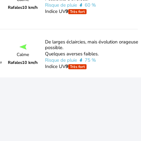
Risque de pluie
60 %
Rafales
10 km/h
Indice UV
9
Très fort
De larges éclaircies, mais évolution orageuse
possible.
Quelques averses faibles.
Calme
Risque de pluie
75 %
du
Rafales
10 km/h
Indice UV
9
Très fort