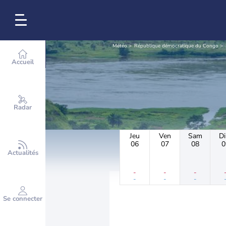
Météo
République démocratique du Congo
Accueil
Radar
Jeu
Ven
Sam
D
06
07
08
0
Actualités
-
-
-
-
-
-
Se connecter