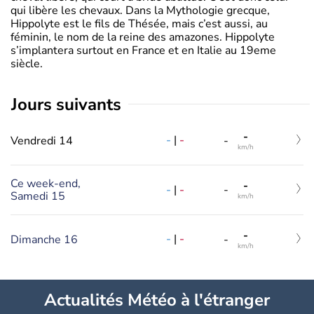
qui libère les chevaux. Dans la Mythologie grecque,
Hippolyte est le fils de Thésée, mais c’est aussi, au
féminin, le nom de la reine des amazones. Hippolyte
s’implantera surtout en France et en Italie au 19eme
siècle.
jours suivants
-
-
|
-
Vendredi 14
-
km/h
Ce week-end,
-
-
|
-
-
Samedi 15
km/h
-
-
|
-
Dimanche 16
-
km/h
Actualités Météo à l'étranger