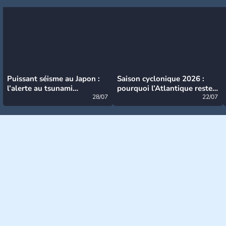
Puissant séisme au Japon :
Saison cyclonique 2026 :
l’alerte au tsunami
pourquoi l’Atlantique reste
désormais levée
28/07
très calme à ce stade ?
22/07