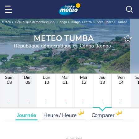
Météo
République démocratique du Congo
Kongo-Central
Seke-Banza
Tumba
METEO TUMBA
République démocratique du Congo (Kongo-
Central)
Sam
Dim
Lun
Mar
Mer
Jeu
Ven
S
08
09
10
11
12
13
14
-
-
-
-
-
-
-
-
-
-
-
-
-
-
Journée
Heure / Heure
Comparer