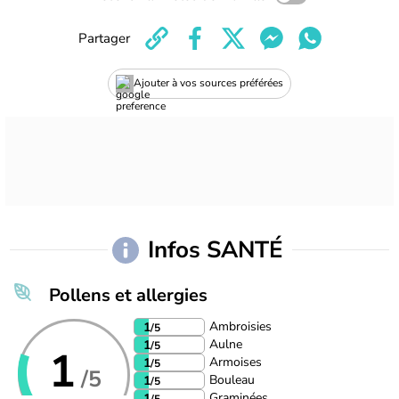
Partager
Ajouter à vos sources préférées
Infos SANTÉ
Pollens et allergies
Ambroisies
1
/5
Aulne
1
/5
1
Armoises
1
/5
/5
Bouleau
1
/5
Graminées
1
/5