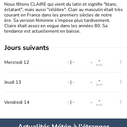
Nous fêtons CLAIRE qui vient du latin et signifie "blanc,
éclatant", mais aussi "célèbre". Clair au masculin était très
courant en France dans les premiers siècles de notre
ère. Sa version féminine s’impose plus tardivement.
Claire était assez en vogue dans les années 80. Sa
tendance est actuellement en baisse.
jours suivants
-
-
|
-
Mercredi 12
-
km/h
-
-
|
-
Jeudi 13
-
km/h
-
-
|
-
Vendredi 14
-
km/h
Actualités Météo à l'étranger