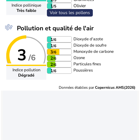
Indice pollinique
Olivier
1
/5
Très faible
Voir tous les pollens
Pollution et qualité de l'air
Dioxyde d'azote
1
/6
Dioxyde de soufre
1
/6
3
Monoxyde de carbone
3
/6
/6
Ozone
2
/6
Particules fines
2
/6
Indice pollution
Poussières
1
/6
Dégradé
Données établies par
Copernicus AMS(2026)