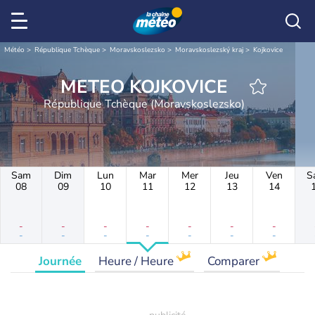
Météo
République Tchèque
Moravskoslezsko
Moravskoslezský kraj
Kojkovice
METEO KOJKOVICE
République Tchèque (Moravskoslezsko)
Sam
Dim
Lun
Mar
Mer
Jeu
Ven
S
08
09
10
11
12
13
14
-
-
-
-
-
-
-
-
-
-
-
-
-
-
Journée
Heure / Heure
Comparer