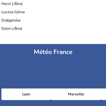
Horní Líštná
Leszna Górna
Dzięgielów
Dolní Líštná
Météo France
Lyon
Marseille