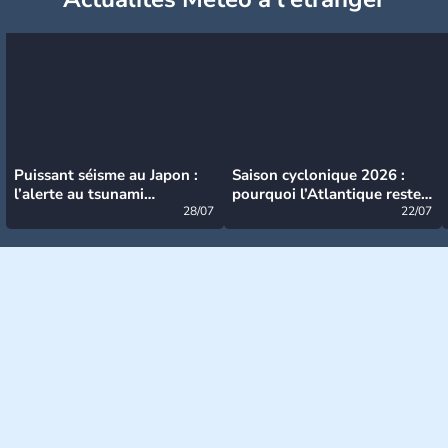
Puissant séisme au Japon :
Saison cyclonique 2026 :
l’alerte au tsunami
pourquoi l’Atlantique reste
désormais levée
28/07
très calme à ce stade ?
22/07