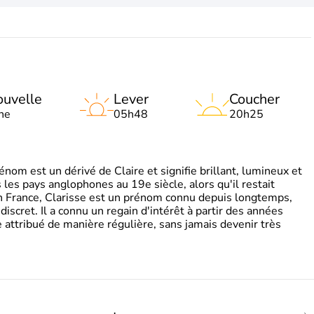
uvelle
Lever
Coucher
ne
05h48
20h25
om est un dérivé de Claire et signifie brillant, lumineux et
s les pays anglophones au 19e siècle, alors qu'il restait
 En France, Clarisse est un prénom connu depuis longtemps,
discret. Il a connu un regain d'intérêt à partir des années
attribué de manière régulière, sans jamais devenir très