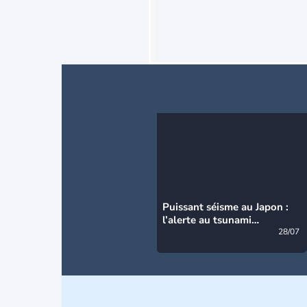
Puissant séisme au Japon :
l’alerte au tsunami
désormais levée
28/07