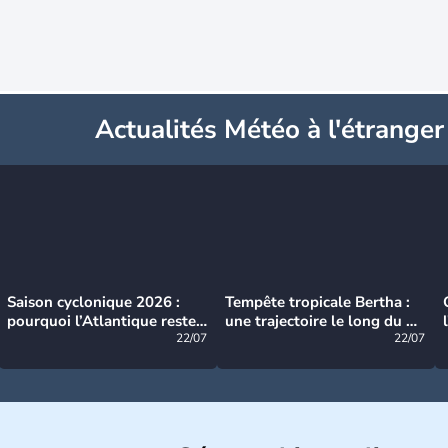
Actualités Météo à l'étranger
Saison cyclonique 2026 :
Tempête tropicale Bertha :
pourquoi l’Atlantique reste
une trajectoire le long du du
très calme à ce stade ?
22/07
littoral américain
22/07