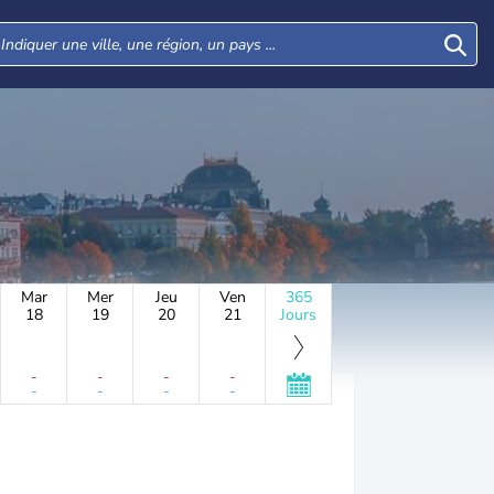
Mar
Mer
Jeu
Ven
365
18
19
20
21
Jours
-
-
-
-
-
-
-
-