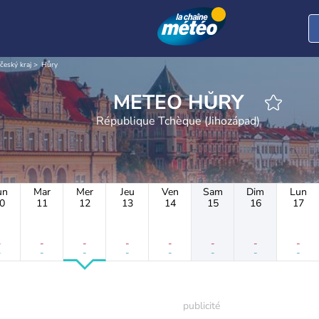
očeský kraj
Hůry
METEO HŮRY
République Tchèque (Jihozápad)
un
Mar
Mer
Jeu
Ven
Sam
Dim
Lun
0
11
12
13
14
15
16
17
-
-
-
-
-
-
-
-
-
-
-
-
-
-
-
-