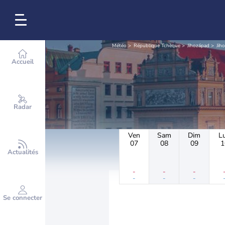
Météo
République Tchèque
Jihozápad
Jih
Accueil
Radar
Ven
Sam
Dim
L
07
08
09
1
Actualités
-
-
-
-
-
-
Se connecter