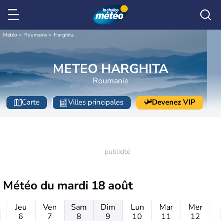
Météo
Roumanie
Harghita
METEO HARGHITA
Roumanie
Carte
Villes principales
Devenez VIP
Météo du
mardi 18 août
Jeu
Ven
Sam
Dim
Lun
Mar
Mer
6
7
8
9
10
11
12