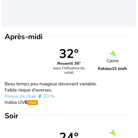
Après-midi
32°
Calme
Ressenti 36°
sous l’influence du
Rafales
15 km/h
soleil
Beau temps peu nuageux devenant variable.
Faible risque d'averses.
Risque de pluie
20 %
Indice UV
6
Fort
Soir
24°