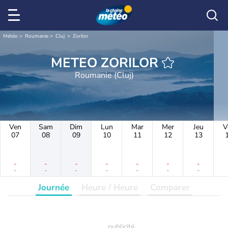
Météo
Roumanie
Cluj
Zorilor
METEO ZORILOR
Roumanie (Cluj)
Ven
Sam
Dim
Lun
Mar
Mer
Jeu
V
07
08
09
10
11
12
13
-
-
-
-
-
-
-
-
-
-
-
-
-
-
Journée
Heure / Heure
Comparer