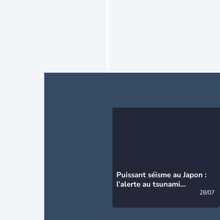
Puissant séisme au Japon :
l’alerte au tsunami
désormais levée
28/07