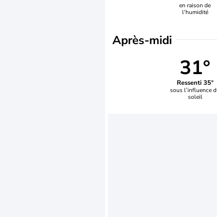
en raison de
l'humidité
Après-midi
31°
Ressenti 35°
sous l’influence 
soleil