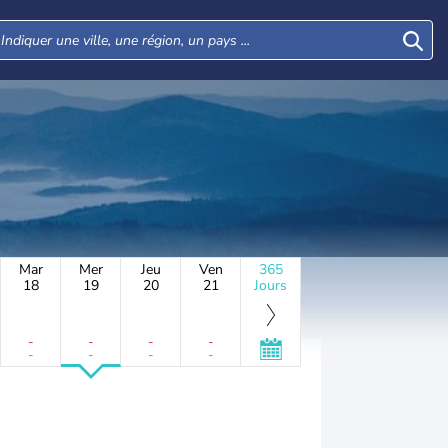
Mar
Mer
Jeu
Ven
365
18
19
20
21
Jours
-
-
-
-
-
-
-
-