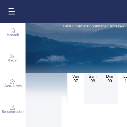
Météo
Roumanie
Constanța
Tomis Plus
Accueil
Radar
Ven
Sam
Dim
L
07
08
09
1
Actualités
-
-
-
-
-
-
Se connecter