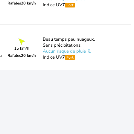
Rafales
20 km/h
Indice UV
7
Fort
Beau temps peu nuageux.
Sans précipitations.
15 km/h
Aucun risque de pluie
Rafales
20 km/h
du
Indice UV
7
Fort