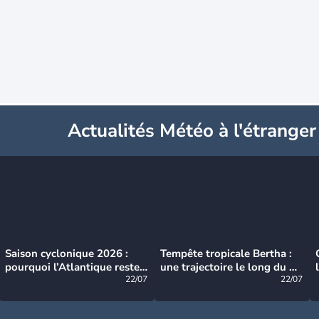
Actualités Météo à l'étranger
Saison cyclonique 2026 :
Tempête tropicale Bertha :
pourquoi l’Atlantique reste
une trajectoire le long du du
très calme à ce stade ?
22/07
littoral américain
22/07