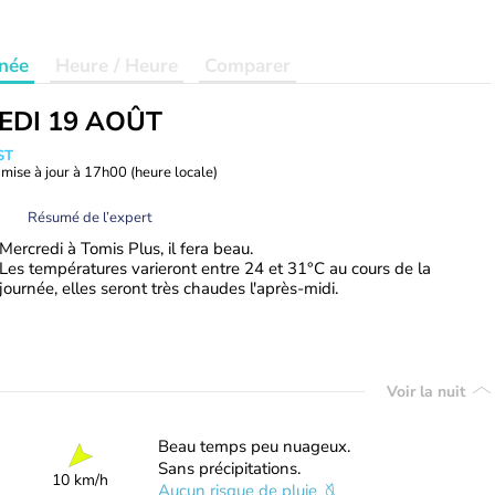
née
Heure / Heure
Comparer
EDI 19 AOÛT
ST
mise à jour à
17h00
(heure locale)
Résumé de l’expert
Mercredi à Tomis Plus, il fera beau.
Les températures varieront entre 24 et 31°C au cours de la
journée, elles seront très chaudes l'après-midi.
Voir la nuit
Beau temps peu nuageux.
Sans précipitations.
10 km/h
Aucun risque de pluie