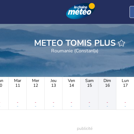
METEO TOMIS PLUS
Roumanie (Constanța)
un
Mar
Mer
Jeu
Ven
Sam
Dim
Lun
0
11
12
13
14
15
16
17
-
-
-
-
-
-
-
-
-
-
-
-
-
-
-
-