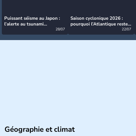
Puissant séisme au Japon :
Saison cyclonique 2026 :
l’alerte au tsunami
pourquoi l’Atlantique reste
désormais levée
28/07
très calme à ce stade ?
22/07
Géographie et climat