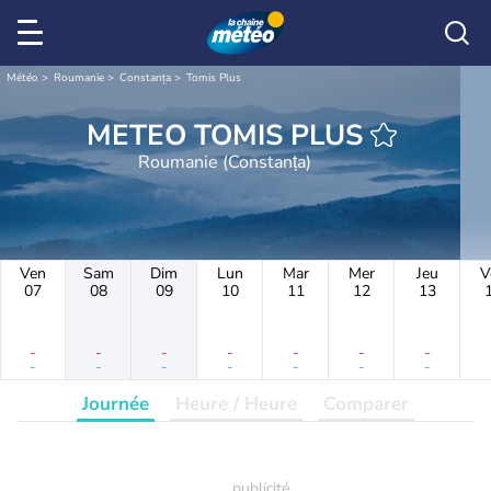
Météo
Roumanie
Constanța
Tomis Plus
METEO TOMIS PLUS
Roumanie (Constanța)
Ven
Sam
Dim
Lun
Mar
Mer
Jeu
V
07
08
09
10
11
12
13
-
-
-
-
-
-
-
-
-
-
-
-
-
-
Journée
Heure / Heure
Comparer