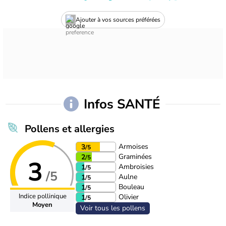
Ajouter à vos sources préférées
Infos SANTÉ
Pollens et allergies
Armoises
3
/5
Graminées
2
/5
3
Ambroisies
1
/5
/5
Aulne
1
/5
Bouleau
1
/5
Indice pollinique
Olivier
1
/5
Moyen
Voir tous les pollens