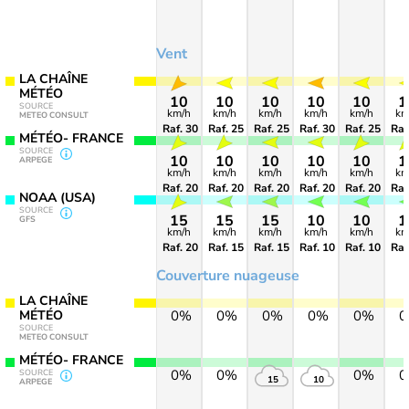
Vent
LA CHAÎNE
MÉTÉO
10
10
10
10
10
1
SOURCE
km/h
km/h
km/h
km/h
km/h
km
METEO CONSULT
Raf. 30
Raf. 25
Raf. 25
Raf. 30
Raf. 25
Raf
MÉTÉO- FRANCE
SOURCE
10
10
10
10
10
1
ARPEGE
km/h
km/h
km/h
km/h
km/h
km
Raf. 20
Raf. 20
Raf. 20
Raf. 20
Raf. 20
Raf
NOAA (USA)
SOURCE
15
15
15
10
10
1
GFS
km/h
km/h
km/h
km/h
km/h
km
Raf. 20
Raf. 15
Raf. 15
Raf. 10
Raf. 10
Raf
Couverture nuageuse
LA CHAÎNE
MÉTÉO
0%
0%
0%
0%
0%
SOURCE
METEO CONSULT
MÉTÉO- FRANCE
0%
0%
0%
SOURCE
15
10
ARPEGE