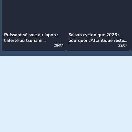
Puissant séisme au Japon :
Saison cyclonique 2026 :
l’alerte au tsunami
pourquoi l’Atlantique reste
désormais levée
28/07
très calme à ce stade ?
22/07