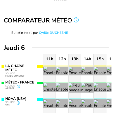
COMPARATEUR
MÉTÉO
Bulletin établi par
Cyrille DUCHESNE
Jeudi 6
11h
12h
13h
14h
15h
1
LA CHAÎNE
MÉTÉO
SOURCE
METEO CONSULT
MÉTÉO- FRANCE
SOURCE
ARPEGE
NOAA (USA)
SOURCE
GFS