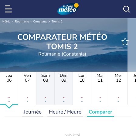
Météo
Roumanie
Constanța
Tomis 2
COMPARATEUR MÉTÉO
TOMIS 2
Roumanie (Constanța)
Jeu
Ven
Sam
Dim
Lun
Mar
Mer
J
06
07
08
09
10
11
12
-
-
-
-
-
-
-
-
-
-
-
-
-
-
Journée
Heure / Heure
Comparer