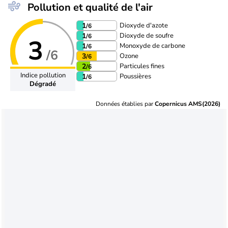
Pollution et qualité de l'air
Dioxyde d'azote
1
/6
Dioxyde de soufre
1
/6
3
Monoxyde de carbone
1
/6
/6
Ozone
3
/6
Particules fines
2
/6
Indice pollution
Poussières
1
/6
Dégradé
Données établies par
Copernicus AMS(2026)