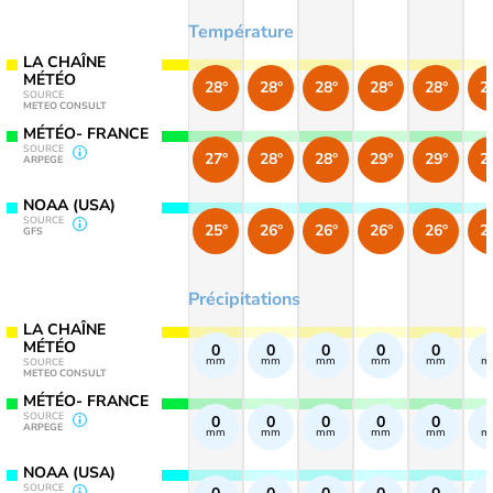
Température
LA CHAÎNE
MÉTÉO
28°
28°
28°
28°
28°
2
SOURCE
METEO CONSULT
MÉTÉO- FRANCE
SOURCE
27°
28°
28°
29°
29°
2
ARPEGE
NOAA (USA)
SOURCE
25°
26°
26°
26°
26°
2
GFS
Précipitations
LA CHAÎNE
MÉTÉO
0
0
0
0
0
mm
mm
mm
mm
mm
m
SOURCE
METEO CONSULT
MÉTÉO- FRANCE
SOURCE
0
0
0
0
0
ARPEGE
mm
mm
mm
mm
mm
m
NOAA (USA)
SOURCE