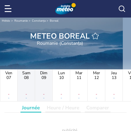
Météo
Roumanie
Constanța
Boreal
METEO BOREAL
Roumanie (Constanța)
Ven
Sam
Dim
Lun
Mar
Mer
Jeu
V
07
08
09
10
11
12
13
-
-
-
-
-
-
-
-
-
-
-
-
-
-
Journée
Heure / Heure
Comparer