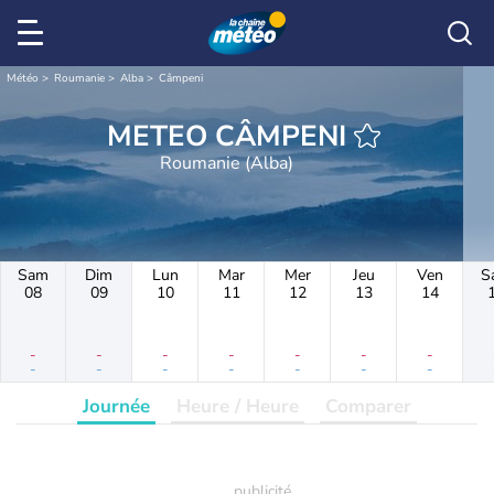
Météo
Roumanie
Alba
Câmpeni
METEO CÂMPENI
Roumanie (Alba)
Sam
Dim
Lun
Mar
Mer
Jeu
Ven
S
08
09
10
11
12
13
14
-
-
-
-
-
-
-
-
-
-
-
-
-
-
Journée
Heure / Heure
Comparer