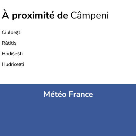
À proximité de
Câmpeni
Ciuldești
Rătitiș
Hodișești
Hudricești
Météo France