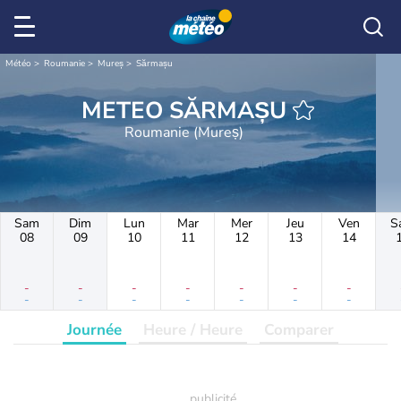
Météo
Roumanie
Mureș
Sărmașu
METEO SĂRMAȘU
Roumanie (Mureș)
Sam
Dim
Lun
Mar
Mer
Jeu
Ven
S
08
09
10
11
12
13
14
-
-
-
-
-
-
-
-
-
-
-
-
-
-
Journée
Heure / Heure
Comparer