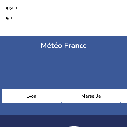
Țăgșoru
Țagu
Météo France
Lyon
Marseille