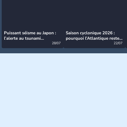
Puissant séisme au Japon :
Saison cyclonique 2026 :
l’alerte au tsunami
pourquoi l’Atlantique reste
désormais levée
28/07
très calme à ce stade ?
22/07