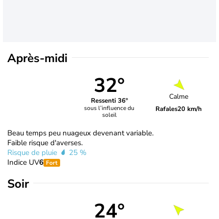
Après-midi
32°
Calme
Ressenti 36°
sous l’influence du
Rafales
20 km/h
soleil
Beau temps peu nuageux devenant variable.
Faible risque d'averses.
Risque de pluie
25 %
Indice UV
6
Fort
Soir
24°