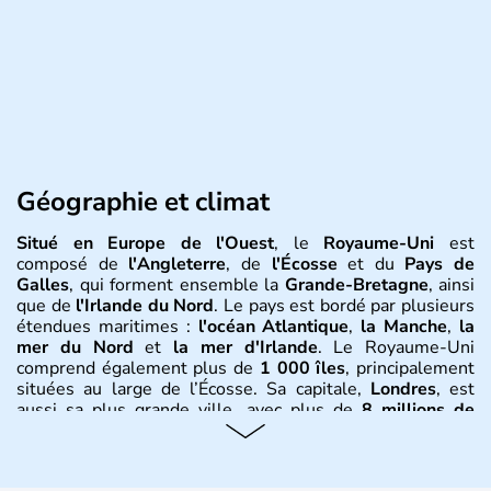
Géographie et climat
Situé en Europe de l'Ouest
, le
Royaume-Uni
est
composé de
l'Angleterre
, de
l'Écosse
et du
Pays de
Galles
, qui forment ensemble la
Grande-Bretagne
, ainsi
que de
l'Irlande du Nord
. Le pays est bordé par plusieurs
étendues maritimes :
l'océan Atlantique
,
la Manche
,
la
mer du Nord
et
la mer d'Irlande
. Le Royaume-Uni
comprend également plus de
1 000 îles
, principalement
situées au large de l’Écosse. Sa capitale,
Londres
, est
aussi sa plus grande ville, avec plus de
8 millions de
Londoniens
. La
population totale du Royaume-Uni
dépasse les
60 millions d’habitants
, appelés
Britanniques
.