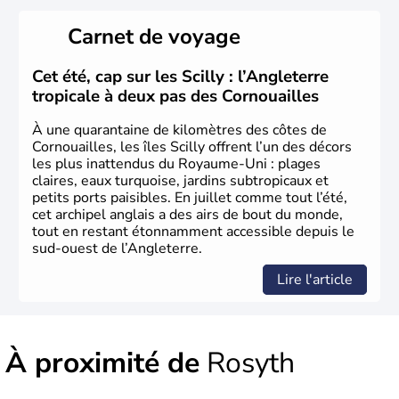
Histoire et administration
Carnet de voyage
Le
Royaume-Uni
naît officiellement en 1801 avec l’
Acte
d’Union
, réunissant le
Royaume de Grande-Bretagne
et
Cet été, cap sur les Scilly : l’Angleterre
le
Royaume d’Irlande
. Puissance majeure du
Siècle des
tropicale à deux pas des Cornouailles
Lumières
, il s’illustre en
littérature
, en
sciences
et dans
l’innovation. Il devient en 1807 la première nation à abolir
À une quarantaine de kilomètres des côtes de
le
commerce d’esclaves
. Membre de l’
Union Européenne
Cornouailles, les îles Scilly offrent l’un des décors
à partir de 1973, le
Royaume-Uni
engage, dès les années
les plus inattendus du Royaume-Uni : plages
1980, d’importantes
réformes économiques
fondées sur
claires, eaux turquoise, jardins subtropicaux et
le
libéralisme
, influençant durablement son
petits ports paisibles. En juillet comme tout l’été,
développement. Son
histoire riche
continue de marquer
cet archipel anglais a des airs de bout du monde,
sa culture et son rayonnement international.
tout en restant étonnamment accessible depuis le
sud-ouest de l’Angleterre.
Lire l'article
À proximité de
Rosyth