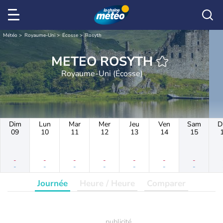
Météo
Royaume-Uni
Écosse
Rosyth
METEO ROSYTH
Royaume-Uni (Écosse)
Dim
Lun
Mar
Mer
Jeu
Ven
Sam
D
09
10
11
12
13
14
15
-
-
-
-
-
-
-
-
-
-
-
-
-
-
Journée
Heure / Heure
Comparer