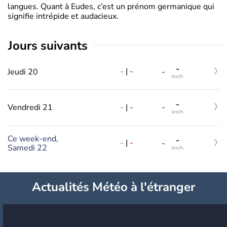
langues. Quant à Eudes, c’est un prénom germanique qui
signifie intrépide et audacieux.
jours suivants
-
-
|
-
Jeudi 20
-
km/h
-
-
|
-
Vendredi 21
-
km/h
Ce week-end,
-
-
|
-
-
Samedi 22
km/h
Actualités Météo à l'étranger