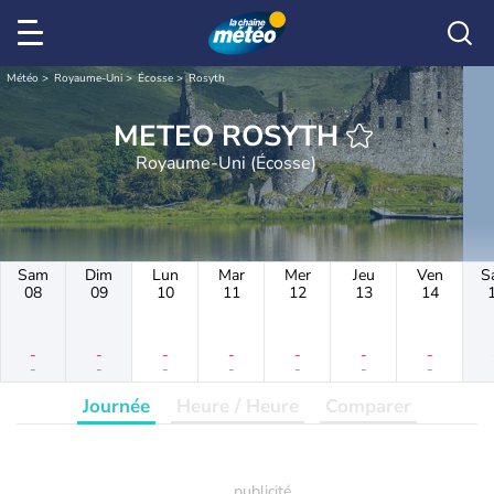
Météo
Royaume-Uni
Écosse
Rosyth
METEO ROSYTH
Royaume-Uni (Écosse)
Sam
Dim
Lun
Mar
Mer
Jeu
Ven
S
08
09
10
11
12
13
14
-
-
-
-
-
-
-
-
-
-
-
-
-
-
Journée
Heure / Heure
Comparer