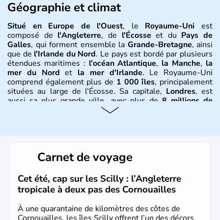
Géographie et climat
Situé en Europe de l'Ouest
, le
Royaume-Uni
est
composé de
l'Angleterre
, de
l'Écosse
et du
Pays de
Galles
, qui forment ensemble la
Grande-Bretagne
, ainsi
que de
l'Irlande du Nord
. Le pays est bordé par plusieurs
étendues maritimes :
l'océan Atlantique
,
la Manche
,
la
mer du Nord
et
la mer d'Irlande
. Le Royaume-Uni
comprend également plus de
1 000 îles
, principalement
situées au large de l’Écosse. Sa capitale,
Londres
, est
aussi sa plus grande ville, avec plus de
8 millions de
Londoniens
. La
population totale du Royaume-Uni
dépasse les
60 millions d’habitants
, appelés
Britanniques
.
Histoire et administration
Carnet de voyage
Le
Royaume-Uni
naît officiellement en 1801 avec l’
Acte
d’Union
, réunissant le
Royaume de Grande-Bretagne
et
Cet été, cap sur les Scilly : l’Angleterre
le
Royaume d’Irlande
. Puissance majeure du
Siècle des
tropicale à deux pas des Cornouailles
Lumières
, il s’illustre en
littérature
, en
sciences
et dans
l’innovation. Il devient en 1807 la première nation à abolir
À une quarantaine de kilomètres des côtes de
le
commerce d’esclaves
. Membre de l’
Union Européenne
Cornouailles, les îles Scilly offrent l’un des décors