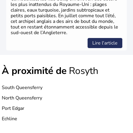
à partir de 1973, le
Royaume-Uni
engage, dès les années
les plus inattendus du Royaume-Uni : plages
1980, d’importantes
réformes économiques
fondées sur
claires, eaux turquoise, jardins subtropicaux et
le
libéralisme
, influençant durablement son
petits ports paisibles. En juillet comme tout l’été,
développement. Son
histoire riche
continue de marquer
cet archipel anglais a des airs de bout du monde,
sa culture et son rayonnement international.
tout en restant étonnamment accessible depuis le
sud-ouest de l’Angleterre.
Lire l'article
À proximité de
Rosyth
South Queensferry
North Queensferry
Port Edgar
Echline