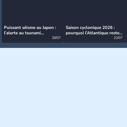
Puissant séisme au Japon :
Saison cyclonique 2026 :
l’alerte au tsunami
pourquoi l’Atlantique reste
désormais levée
28/07
très calme à ce stade ?
22/07