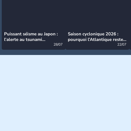
Puissant séisme au Japon :
Saison cyclonique 2026 :
l’alerte au tsunami
pourquoi l’Atlantique reste
désormais levée
28/07
très calme à ce stade ?
22/07