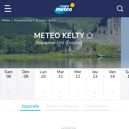
Météo
Royaume-Uni
Écosse
Kelty
METEO KELTY
Royaume-Uni (Écosse)
Sam
Dim
Lun
Mar
Mer
Jeu
Ven
S
08
09
10
11
12
13
14
-
-
-
-
-
-
-
-
-
-
-
-
-
-
Journée
Heure / Heure
Comparer