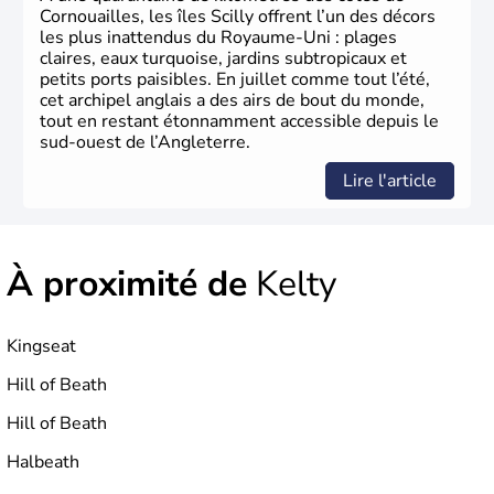
le
commerce d’esclaves
. Membre de l’
Union Européenne
Cornouailles, les îles Scilly offrent l’un des décors
à partir de 1973, le
Royaume-Uni
engage, dès les années
les plus inattendus du Royaume-Uni : plages
1980, d’importantes
réformes économiques
fondées sur
claires, eaux turquoise, jardins subtropicaux et
le
libéralisme
, influençant durablement son
petits ports paisibles. En juillet comme tout l’été,
développement. Son
histoire riche
continue de marquer
cet archipel anglais a des airs de bout du monde,
sa culture et son rayonnement international.
tout en restant étonnamment accessible depuis le
sud-ouest de l’Angleterre.
Lire l'article
À proximité de
Kelty
Kingseat
Hill of Beath
Hill of Beath
Halbeath