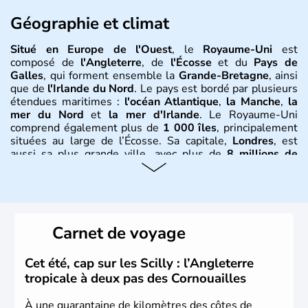
Géographie et climat
Situé en Europe de l'Ouest
, le
Royaume-Uni
est
composé de
l'Angleterre
, de
l'Écosse
et du
Pays de
Galles
, qui forment ensemble la
Grande-Bretagne
, ainsi
que de
l'Irlande du Nord
. Le pays est bordé par plusieurs
étendues maritimes :
l'océan Atlantique
,
la Manche
,
la
mer du Nord
et
la mer d'Irlande
. Le Royaume-Uni
comprend également plus de
1 000 îles
, principalement
situées au large de l’Écosse. Sa capitale,
Londres
, est
aussi sa plus grande ville, avec plus de
8 millions de
Londoniens
. La
population totale du Royaume-Uni
dépasse les
60 millions d’habitants
, appelés
Britanniques
.
Histoire et administration
Carnet de voyage
Le
Royaume-Uni
naît officiellement en 1801 avec l’
Acte
d’Union
, réunissant le
Royaume de Grande-Bretagne
et
Cet été, cap sur les Scilly : l’Angleterre
le
Royaume d’Irlande
. Puissance majeure du
Siècle des
tropicale à deux pas des Cornouailles
Lumières
, il s’illustre en
littérature
, en
sciences
et dans
l’innovation. Il devient en 1807 la première nation à abolir
À une quarantaine de kilomètres des côtes de