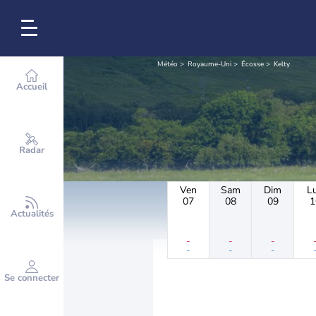
Météo
Royaume-Uni
Écosse
Kelty
Accueil
Radar
Ven
Sam
Dim
L
07
08
09
1
Actualités
-
-
-
-
-
-
Se connecter