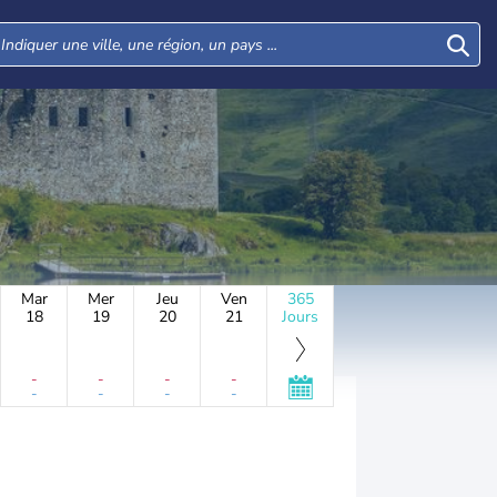
Mar
Mer
Jeu
Ven
365
18
19
20
21
Jours
-
-
-
-
-
-
-
-