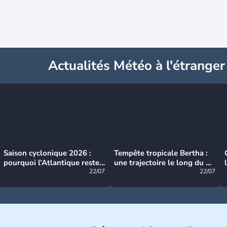
Actualités Météo à l'étranger
Saison cyclonique 2026 :
Tempête tropicale Bertha :
pourquoi l’Atlantique reste
une trajectoire le long du du
très calme à ce stade ?
22/07
littoral américain
22/07