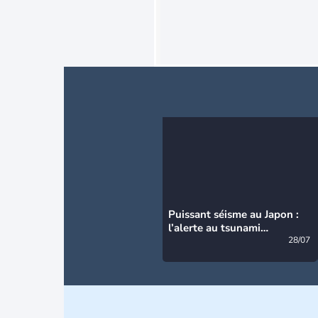
Puissant séisme au Japon :
l’alerte au tsunami
désormais levée
28/07