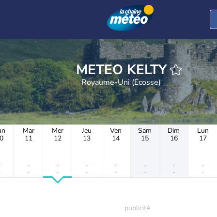
METEO KELTY
Royaume-Uni (Écosse)
un
Mar
Mer
Jeu
Ven
Sam
Dim
Lun
0
11
12
13
14
15
16
17
-
-
-
-
-
-
-
-
-
-
-
-
-
-
-
-