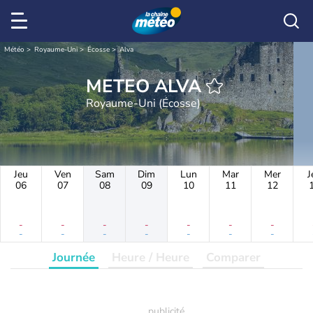
Météo
Royaume-Uni
Écosse
Alva
METEO ALVA
Royaume-Uni (Écosse)
Jeu
Ven
Sam
Dim
Lun
Mar
Mer
J
06
07
08
09
10
11
12
-
-
-
-
-
-
-
-
-
-
-
-
-
-
Journée
Heure / Heure
Comparer