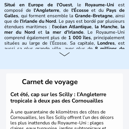
Situé en Europe de l'Ouest
, le
Royaume-Uni
est
composé de
l'Angleterre
, de
l'Écosse
et du
Pays de
Galles
, qui forment ensemble la
Grande-Bretagne
, ainsi
que de
l'Irlande du Nord
. Le pays est bordé par plusieurs
étendues maritimes :
l'océan Atlantique
,
la Manche
,
la
mer du Nord
et
la mer d'Irlande
. Le Royaume-Uni
comprend également plus de
1 000 îles
, principalement
situées au large de l’Écosse. Sa capitale,
Londres
, est
aussi sa plus grande ville, avec plus de
8 millions de
Londoniens
. La
population totale du Royaume-Uni
dépasse les
60 millions d’habitants
, appelés
Britanniques
.
Histoire et administration
Carnet de voyage
Le
Royaume-Uni
naît officiellement en 1801 avec l’
Acte
d’Union
, réunissant le
Royaume de Grande-Bretagne
et
Cet été, cap sur les Scilly : l’Angleterre
le
Royaume d’Irlande
. Puissance majeure du
Siècle des
tropicale à deux pas des Cornouailles
Lumières
, il s’illustre en
littérature
, en
sciences
et dans
l’innovation. Il devient en 1807 la première nation à abolir
À une quarantaine de kilomètres des côtes de
le
commerce d’esclaves
. Membre de l’
Union Européenne
Cornouailles, les îles Scilly offrent l’un des décors
à partir de 1973, le
Royaume-Uni
engage, dès les années
les plus inattendus du Royaume-Uni : plages
1980, d’importantes
réformes économiques
fondées sur
claires, eaux turquoise, jardins subtropicaux et