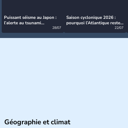
Puissant séisme au Japon :
Saison cyclonique 2026 :
l’alerte au tsunami
pourquoi l’Atlantique reste
désormais levée
28/07
très calme à ce stade ?
22/07
Géographie et climat