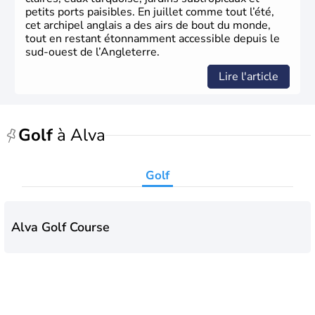
le
libéralisme
, influençant durablement son
petits ports paisibles. En juillet comme tout l’été,
développement. Son
histoire riche
continue de marquer
cet archipel anglais a des airs de bout du monde,
sa culture et son rayonnement international.
tout en restant étonnamment accessible depuis le
sud-ouest de l’Angleterre.
Lire l'article
Golf
à Alva
Golf
Alva Golf Course