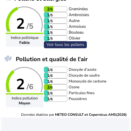
Graminées
2
/5
Ambroisies
1
/5
2
Aulne
1
/5
/5
Armoises
1
/5
Bouleau
1
/5
Indice pollinique
Olivier
1
/5
Faible
Voir tous les pollens
Pollution et qualité de l'air
Dioxyde d'azote
1
/6
Dioxyde de soufre
1
/6
2
Monoxyde de carbone
1
/6
/6
Ozone
2
/6
Particules fines
1
/6
Indice pollution
Poussières
1
/6
Moyen
Données établies par
METEO CONSULT et Copernicus AMS(2026)