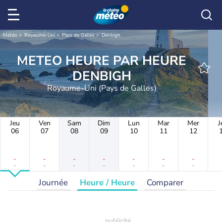
Météo
Royaume-Uni
Pays de Galles
Denbigh
METEO HEURE PAR HEURE
DENBIGH
Royaume-Uni (Pays de Galles)
Jeu
Ven
Sam
Dim
Lun
Mar
Mer
J
06
07
08
09
10
11
12
-
-
-
-
-
-
-
-
-
-
-
-
-
-
Journée
Heure / Heure
Comparer