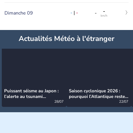
-
-
|
-
Dimanche 09
-
km/h
Actualités Météo à l'étranger
Puissant séisme au Japon :
Saison cyclonique 2026 :
l’alerte au tsunami
pourquoi l’Atlantique reste
désormais levée
28/07
très calme à ce stade ?
22/07