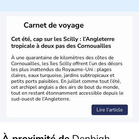
David est le saint patron du
Pays de Galles
et est célébré
le 1er mars. Le dragon rouge est l’un des plus fameux
symboles
gallois
, évocation de la lutte entre les
Saxons
et les
Celtes
. Shirley Bassey, Michaël Jones, Duffy, Tom
Carnet de voyage
Jones, Roger Glover sont quelques-unes des célébrités
faisant la renommée du
Pays de Galles
dans le monde
de la musique. Ken Follet et Catherine Zeta-Jones en
Cet été, cap sur les Scilly : l’Angleterre
littérature et au cinéma portent haut les couleurs de ce
tropicale à deux pas des Cornouailles
pays.
À une quarantaine de kilomètres des côtes de
Cornouailles, les îles Scilly offrent l’un des décors
les plus inattendus du Royaume-Uni : plages
claires, eaux turquoise, jardins subtropicaux et
petits ports paisibles. En juillet comme tout l’été,
cet archipel anglais a des airs de bout du monde,
tout en restant étonnamment accessible depuis le
sud-ouest de l’Angleterre.
Lire l'article
À proximité de
Denbigh