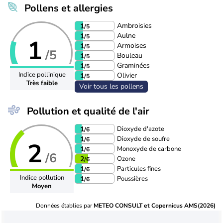
Pollens et allergies
Ambroisies
1
/5
Aulne
1
/5
1
Armoises
1
/5
/5
Bouleau
1
/5
Graminées
1
/5
Indice pollinique
Olivier
1
/5
Très faible
Voir tous les pollens
Pollution et qualité de l'air
Dioxyde d'azote
1
/6
Dioxyde de soufre
1
/6
2
Monoxyde de carbone
1
/6
/6
Ozone
2
/6
Particules fines
1
/6
Indice pollution
Poussières
1
/6
Moyen
Données établies par
METEO CONSULT et Copernicus AMS(2026)