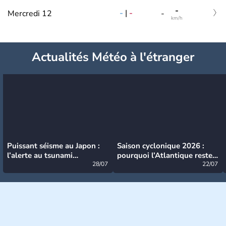
-
-
|
-
Mercredi 12
-
km/h
Actualités Météo à l'étranger
Puissant séisme au Japon :
Saison cyclonique 2026 :
l’alerte au tsunami
pourquoi l’Atlantique reste
désormais levée
28/07
très calme à ce stade ?
22/07