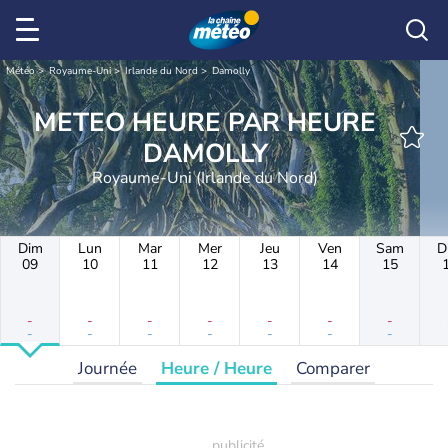
Météo
Royaume-Uni
Irlande du Nord
Damolly
METEO HEURE PAR HEURE
DAMOLLY
Royaume-Uni (Irlande du Nord)
Dim
Lun
Mar
Mer
Jeu
Ven
Sam
D
09
10
11
12
13
14
15
-
-
-
-
-
-
-
-
-
-
-
-
-
-
Journée
Heure / Heure
Comparer