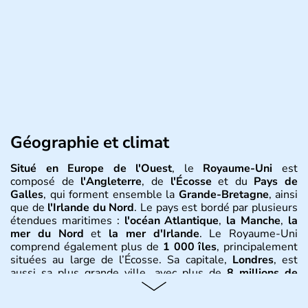
Géographie et climat
Situé en Europe de l'Ouest
, le
Royaume-Uni
est
composé de
l'Angleterre
, de
l'Écosse
et du
Pays de
Galles
, qui forment ensemble la
Grande-Bretagne
, ainsi
que de
l'Irlande du Nord
. Le pays est bordé par plusieurs
étendues maritimes :
l'océan Atlantique
,
la Manche
,
la
mer du Nord
et
la mer d'Irlande
. Le Royaume-Uni
comprend également plus de
1 000 îles
, principalement
situées au large de l’Écosse. Sa capitale,
Londres
, est
aussi sa plus grande ville, avec plus de
8 millions de
Londoniens
. La
population totale du Royaume-Uni
dépasse les
60 millions d’habitants
, appelés