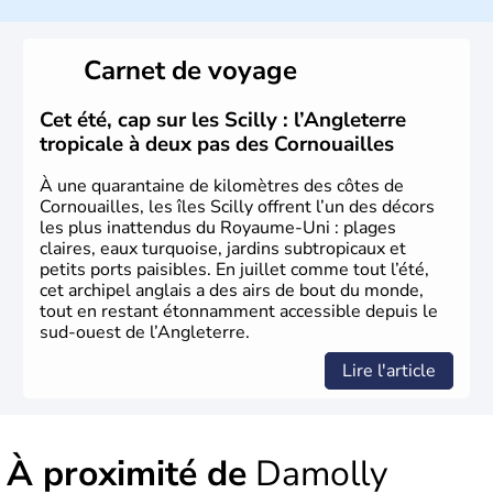
Britanniques
.
Histoire et administration
Carnet de voyage
Le
Royaume-Uni
naît officiellement en 1801 avec l’
Acte
d’Union
, réunissant le
Royaume de Grande-Bretagne
et
Cet été, cap sur les Scilly : l’Angleterre
le
Royaume d’Irlande
. Puissance majeure du
Siècle des
tropicale à deux pas des Cornouailles
Lumières
, il s’illustre en
littérature
, en
sciences
et dans
l’innovation. Il devient en 1807 la première nation à abolir
À une quarantaine de kilomètres des côtes de
le
commerce d’esclaves
. Membre de l’
Union Européenne
Cornouailles, les îles Scilly offrent l’un des décors
à partir de 1973, le
Royaume-Uni
engage, dès les années
les plus inattendus du Royaume-Uni : plages
1980, d’importantes
réformes économiques
fondées sur
claires, eaux turquoise, jardins subtropicaux et
le
libéralisme
, influençant durablement son
petits ports paisibles. En juillet comme tout l’été,
développement. Son
histoire riche
continue de marquer
cet archipel anglais a des airs de bout du monde,
sa culture et son rayonnement international.
tout en restant étonnamment accessible depuis le
sud-ouest de l’Angleterre.
Lire l'article
À proximité de
Damolly