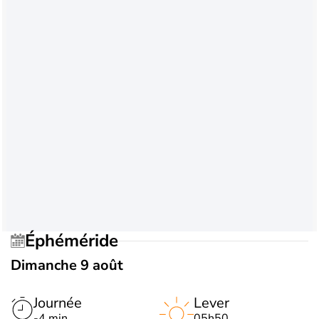
Éphéméride
Dimanche 9 août
Journée
Lever
-4 min
05h50