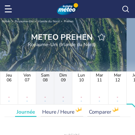
Météo
Royaume-Uni
Irlande du Nord
Prehen
METEO PREHEN
Royaume-Uni (Irlande du Nord)
Jeu
Ven
Sam
Dim
Lun
Mar
Mer
J
06
07
08
09
10
11
12
-
-
-
-
-
-
-
-
-
-
-
-
-
-
Journée
Heure / Heure
Comparer