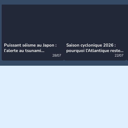
Puissant séisme au Japon :
Saison cyclonique 2026 :
l’alerte au tsunami
pourquoi l’Atlantique reste
désormais levée
28/07
très calme à ce stade ?
22/07