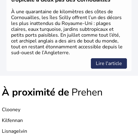
Lumières
, il s’illustre en
littérature
, en
sciences
et dans
l’innovation. Il devient en 1807 la première nation à abolir
À une quarantaine de kilomètres des côtes de
le
commerce d’esclaves
. Membre de l’
Union Européenne
Cornouailles, les îles Scilly offrent l’un des décors
à partir de 1973, le
Royaume-Uni
engage, dès les années
les plus inattendus du Royaume-Uni : plages
1980, d’importantes
réformes économiques
fondées sur
claires, eaux turquoise, jardins subtropicaux et
le
libéralisme
, influençant durablement son
petits ports paisibles. En juillet comme tout l’été,
développement. Son
histoire riche
continue de marquer
cet archipel anglais a des airs de bout du monde,
sa culture et son rayonnement international.
tout en restant étonnamment accessible depuis le
sud-ouest de l’Angleterre.
Lire l'article
À proximité de
Prehen
Clooney
Kilfennan
Lisnagelvin