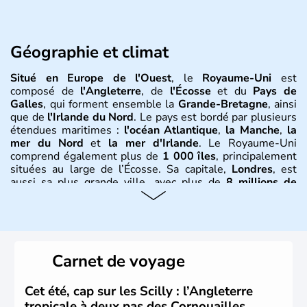
Géographie et climat
Situé en Europe de l'Ouest
, le
Royaume-Uni
est
composé de
l'Angleterre
, de
l'Écosse
et du
Pays de
Galles
, qui forment ensemble la
Grande-Bretagne
, ainsi
que de
l'Irlande du Nord
. Le pays est bordé par plusieurs
étendues maritimes :
l'océan Atlantique
,
la Manche
,
la
mer du Nord
et
la mer d'Irlande
. Le Royaume-Uni
comprend également plus de
1 000 îles
, principalement
situées au large de l’Écosse. Sa capitale,
Londres
, est
aussi sa plus grande ville, avec plus de
8 millions de
Londoniens
. La
population totale du Royaume-Uni
dépasse les
60 millions d’habitants
, appelés
Britanniques
.
Histoire et administration
Carnet de voyage
Le
Royaume-Uni
naît officiellement en 1801 avec l’
Acte
d’Union
, réunissant le
Royaume de Grande-Bretagne
et
Cet été, cap sur les Scilly : l’Angleterre
le
Royaume d’Irlande
. Puissance majeure du
Siècle des
tropicale à deux pas des Cornouailles