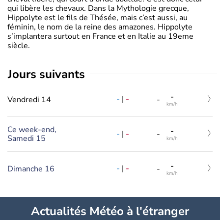
qui libère les chevaux. Dans la Mythologie grecque,
Hippolyte est le fils de Thésée, mais c’est aussi, au
féminin, le nom de la reine des amazones. Hippolyte
s’implantera surtout en France et en Italie au 19eme
siècle.
jours suivants
-
-
|
-
Vendredi 14
-
km/h
Ce week-end,
-
-
|
-
-
Samedi 15
km/h
-
-
|
-
Dimanche 16
-
km/h
Actualités Météo à l'étranger