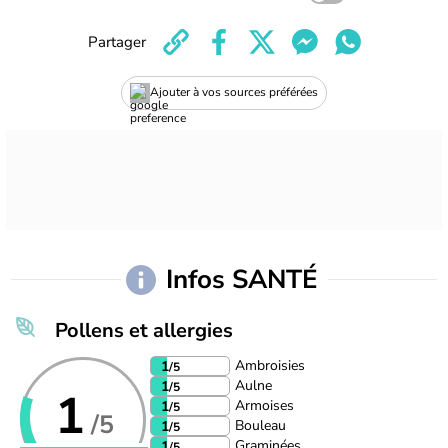
Partager
Ajouter à vos sources préférées
Infos SANTÉ
Pollens et allergies
Ambroisies
1
/5
Aulne
1
/5
1
Armoises
1
/5
/5
Bouleau
1
/5
Graminées
1
/5