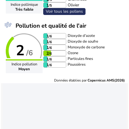
Indice pollinique
Olivier
1
/5
Très faible
Voir tous les pollens
Pollution et qualité de l'air
Dioxyde d'azote
1
/6
Dioxyde de soufre
1
/6
2
Monoxyde de carbone
1
/6
/6
Ozone
2
/6
Particules fines
1
/6
Indice pollution
Poussières
1
/6
Moyen
Données établies par
Copernicus AMS(2026)