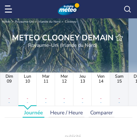
Météo
Royaume-Uni
Irlande du Nord
Clooney
METEO CLOONEY DEMAIN
Royaume-Uni (Irlande du Nord)
Dim
Lun
Mar
Mer
Jeu
Ven
Sam
D
09
10
11
12
13
14
15
-
-
-
-
-
-
-
-
-
-
-
-
-
-
Journée
Heure / Heure
Comparer