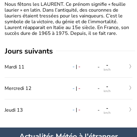
Nous fêtons les LAURENT. Ce prénom signifie « feuille
laurier » en latin. Dans l’antiquité, des couronnes de
lauriers étaient tressées pour les vainqueurs. C’est le
symbole de la victoire, du génie et de l’immortalité.
Laurent réapparait en Italie au 15e siècle. En France, son
succès dure de 1965 à 1975. Depuis, il se fait rare.
jours suivants
-
-
|
-
Mardi 11
-
km/h
-
-
|
-
Mercredi 12
-
km/h
-
-
|
-
Jeudi 13
-
km/h
Actualités Météo à l'étranger