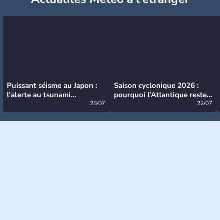
Puissant séisme au Japon :
Saison cyclonique 2026 :
l’alerte au tsunami
pourquoi l’Atlantique reste
désormais levée
28/07
très calme à ce stade ?
22/07