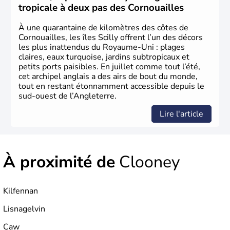
le
Royaume d’Irlande
. Puissance majeure du
Siècle des
tropicale à deux pas des Cornouailles
Lumières
, il s’illustre en
littérature
, en
sciences
et dans
l’innovation. Il devient en 1807 la première nation à abolir
À une quarantaine de kilomètres des côtes de
le
commerce d’esclaves
. Membre de l’
Union Européenne
Cornouailles, les îles Scilly offrent l’un des décors
à partir de 1973, le
Royaume-Uni
engage, dès les années
les plus inattendus du Royaume-Uni : plages
1980, d’importantes
réformes économiques
fondées sur
claires, eaux turquoise, jardins subtropicaux et
le
libéralisme
, influençant durablement son
petits ports paisibles. En juillet comme tout l’été,
développement. Son
histoire riche
continue de marquer
cet archipel anglais a des airs de bout du monde,
sa culture et son rayonnement international.
tout en restant étonnamment accessible depuis le
sud-ouest de l’Angleterre.
Lire l'article
À proximité de
Clooney
Kilfennan
Lisnagelvin
Caw