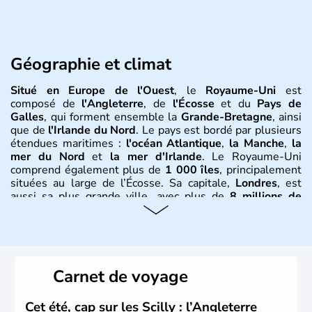
Géographie et climat
Situé en Europe de l'Ouest
, le
Royaume-Uni
est
composé de
l'Angleterre
, de
l'Écosse
et du
Pays de
Galles
, qui forment ensemble la
Grande-Bretagne
, ainsi
que de
l'Irlande du Nord
. Le pays est bordé par plusieurs
étendues maritimes :
l'océan Atlantique
,
la Manche
,
la
mer du Nord
et
la mer d'Irlande
. Le Royaume-Uni
comprend également plus de
1 000 îles
, principalement
situées au large de l’Écosse. Sa capitale,
Londres
, est
aussi sa plus grande ville, avec plus de
8 millions de
Londoniens
. La
population totale du Royaume-Uni
dépasse les
60 millions d’habitants
, appelés
Britanniques
.
Histoire et administration
Carnet de voyage
Le
Royaume-Uni
naît officiellement en 1801 avec l’
Acte
d’Union
, réunissant le
Royaume de Grande-Bretagne
et
Cet été, cap sur les Scilly : l’Angleterre