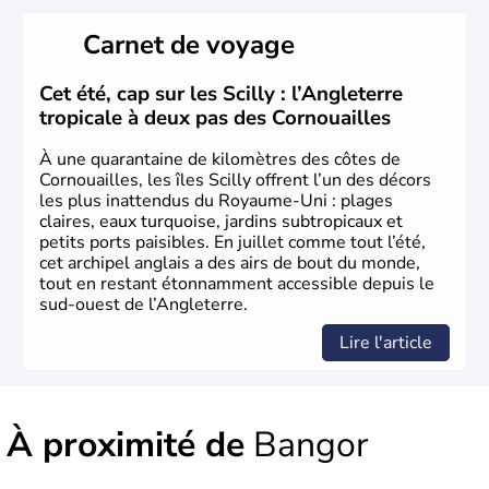
Histoire et administration
Carnet de voyage
Le
Royaume-Uni
naît officiellement en 1801 avec l’
Acte
d’Union
, réunissant le
Royaume de Grande-Bretagne
et
Cet été, cap sur les Scilly : l’Angleterre
le
Royaume d’Irlande
. Puissance majeure du
Siècle des
tropicale à deux pas des Cornouailles
Lumières
, il s’illustre en
littérature
, en
sciences
et dans
l’innovation. Il devient en 1807 la première nation à abolir
À une quarantaine de kilomètres des côtes de
le
commerce d’esclaves
. Membre de l’
Union Européenne
Cornouailles, les îles Scilly offrent l’un des décors
à partir de 1973, le
Royaume-Uni
engage, dès les années
les plus inattendus du Royaume-Uni : plages
1980, d’importantes
réformes économiques
fondées sur
claires, eaux turquoise, jardins subtropicaux et
le
libéralisme
, influençant durablement son
petits ports paisibles. En juillet comme tout l’été,
développement. Son
histoire riche
continue de marquer
cet archipel anglais a des airs de bout du monde,
sa culture et son rayonnement international.
tout en restant étonnamment accessible depuis le
sud-ouest de l’Angleterre.
Lire l'article
À proximité de
Bangor