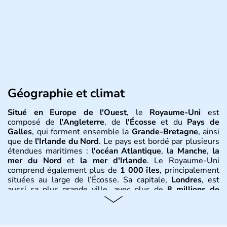
Géographie et climat
Situé en Europe de l'Ouest
, le
Royaume-Uni
est
composé de
l'Angleterre
, de
l'Écosse
et du
Pays de
Galles
, qui forment ensemble la
Grande-Bretagne
, ainsi
que de
l'Irlande du Nord
. Le pays est bordé par plusieurs
étendues maritimes :
l'océan Atlantique
,
la Manche
,
la
mer du Nord
et
la mer d'Irlande
. Le Royaume-Uni
comprend également plus de
1 000 îles
, principalement
situées au large de l’Écosse. Sa capitale,
Londres
, est
aussi sa plus grande ville, avec plus de
8 millions de
Londoniens
. La
population totale du Royaume-Uni
dépasse les
60 millions d’habitants
, appelés
Britanniques
.