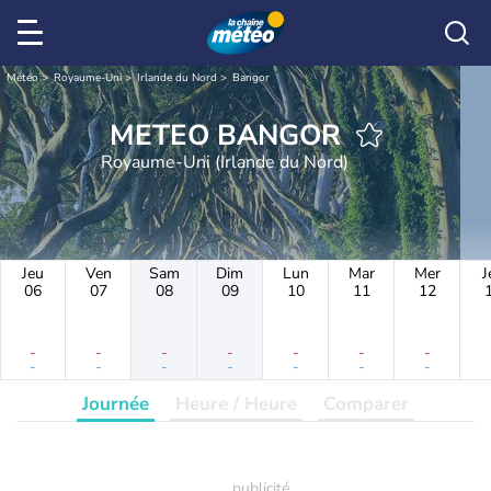
Météo
Royaume-Uni
Irlande du Nord
Bangor
METEO BANGOR
Royaume-Uni (Irlande du Nord)
Jeu
Ven
Sam
Dim
Lun
Mar
Mer
J
06
07
08
09
10
11
12
-
-
-
-
-
-
-
-
-
-
-
-
-
-
Journée
Heure / Heure
Comparer