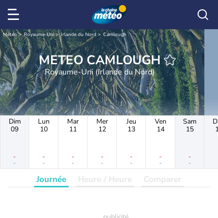
Météo
Royaume-Uni
Irlande du Nord
Camlough
METEO CAMLOUGH
Royaume-Uni (Irlande du Nord)
Dim
Lun
Mar
Mer
Jeu
Ven
Sam
D
09
10
11
12
13
14
15
-
-
-
-
-
-
-
-
-
-
-
-
-
-
Journée
Heure / Heure
Comparer