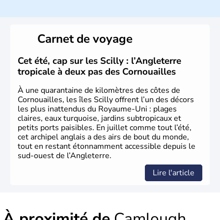
dépasse les
60 millions d’habitants
, appelés
Britanniques
.
Histoire et administration
Carnet de voyage
Le
Royaume-Uni
naît officiellement en 1801 avec l’
Acte
d’Union
, réunissant le
Royaume de Grande-Bretagne
et
Cet été, cap sur les Scilly : l’Angleterre
le
Royaume d’Irlande
. Puissance majeure du
Siècle des
tropicale à deux pas des Cornouailles
Lumières
, il s’illustre en
littérature
, en
sciences
et dans
l’innovation. Il devient en 1807 la première nation à abolir
À une quarantaine de kilomètres des côtes de
le
commerce d’esclaves
. Membre de l’
Union Européenne
Cornouailles, les îles Scilly offrent l’un des décors
à partir de 1973, le
Royaume-Uni
engage, dès les années
les plus inattendus du Royaume-Uni : plages
1980, d’importantes
réformes économiques
fondées sur
claires, eaux turquoise, jardins subtropicaux et
le
libéralisme
, influençant durablement son
petits ports paisibles. En juillet comme tout l’été,
développement. Son
histoire riche
continue de marquer
cet archipel anglais a des airs de bout du monde,
sa culture et son rayonnement international.
tout en restant étonnamment accessible depuis le
sud-ouest de l’Angleterre.
Lire l'article
À proximité de
Camlough