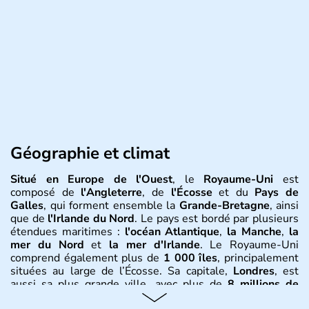
Géographie et climat
Situé en Europe de l'Ouest
, le
Royaume-Uni
est
composé de
l'Angleterre
, de
l'Écosse
et du
Pays de
Galles
, qui forment ensemble la
Grande-Bretagne
, ainsi
que de
l'Irlande du Nord
. Le pays est bordé par plusieurs
étendues maritimes :
l'océan Atlantique
,
la Manche
,
la
mer du Nord
et
la mer d'Irlande
. Le Royaume-Uni
comprend également plus de
1 000 îles
, principalement
situées au large de l’Écosse. Sa capitale,
Londres
, est
aussi sa plus grande ville, avec plus de
8 millions de
Londoniens
. La
population totale du Royaume-Uni