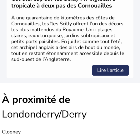
le
Royaume d’Irlande
. Puissance majeure du
Siècle des
tropicale à deux pas des Cornouailles
Lumières
, il s’illustre en
littérature
, en
sciences
et dans
l’innovation. Il devient en 1807 la première nation à abolir
À une quarantaine de kilomètres des côtes de
le
commerce d’esclaves
. Membre de l’
Union Européenne
Cornouailles, les îles Scilly offrent l’un des décors
à partir de 1973, le
Royaume-Uni
engage, dès les années
les plus inattendus du Royaume-Uni : plages
1980, d’importantes
réformes économiques
fondées sur
claires, eaux turquoise, jardins subtropicaux et
le
libéralisme
, influençant durablement son
petits ports paisibles. En juillet comme tout l’été,
développement. Son
histoire riche
continue de marquer
cet archipel anglais a des airs de bout du monde,
sa culture et son rayonnement international.
tout en restant étonnamment accessible depuis le
sud-ouest de l’Angleterre.
Lire l'article
À proximité de
Londonderry/Derry
Clooney