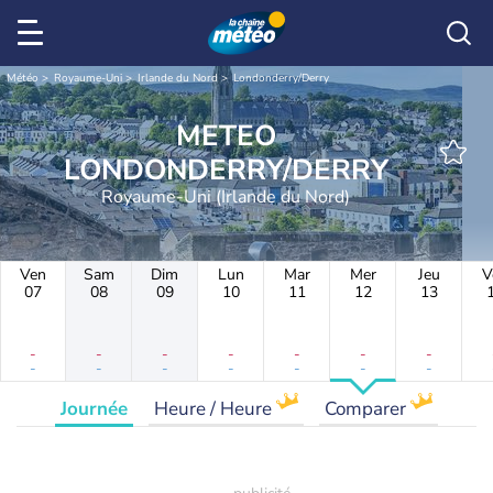
Météo
Royaume-Uni
Irlande du Nord
Londonderry/Derry
METEO
LONDONDERRY/DERRY
Royaume-Uni (Irlande du Nord)
Ven
Sam
Dim
Lun
Mar
Mer
Jeu
V
07
08
09
10
11
12
13
-
-
-
-
-
-
-
-
-
-
-
-
-
-
Journée
Heure / Heure
Comparer