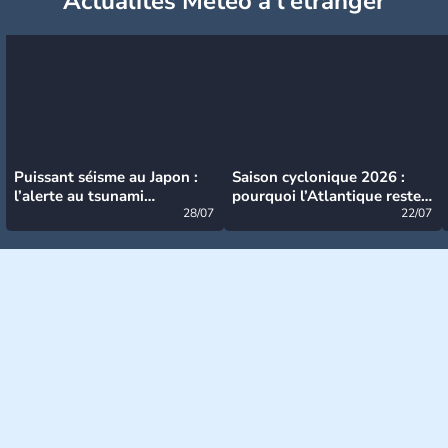
Actualités Météo à l'étranger
Puissant séisme au Japon :
Saison cyclonique 2026 :
l’alerte au tsunami
pourquoi l’Atlantique reste
désormais levée
28/07
très calme à ce stade ?
22/07