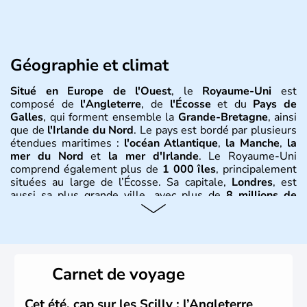
Géographie et climat
Situé en Europe de l'Ouest
, le
Royaume-Uni
est
composé de
l'Angleterre
, de
l'Écosse
et du
Pays de
Galles
, qui forment ensemble la
Grande-Bretagne
, ainsi
que de
l'Irlande du Nord
. Le pays est bordé par plusieurs
étendues maritimes :
l'océan Atlantique
,
la Manche
,
la
mer du Nord
et
la mer d'Irlande
. Le Royaume-Uni
comprend également plus de
1 000 îles
, principalement
situées au large de l’Écosse. Sa capitale,
Londres
, est
aussi sa plus grande ville, avec plus de
8 millions de
Londoniens
. La
population totale du Royaume-Uni
dépasse les
60 millions d’habitants
, appelés
Britanniques
.
Histoire et administration
Carnet de voyage
Le
Royaume-Uni
naît officiellement en 1801 avec l’
Acte
d’Union
, réunissant le
Royaume de Grande-Bretagne
et
Cet été, cap sur les Scilly : l’Angleterre