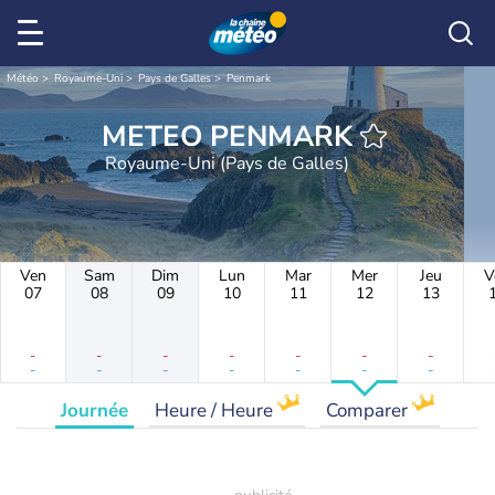
Météo
Royaume-Uni
Pays de Galles
Penmark
METEO PENMARK
Royaume-Uni (Pays de Galles)
Ven
Sam
Dim
Lun
Mar
Mer
Jeu
V
07
08
09
10
11
12
13
-
-
-
-
-
-
-
-
-
-
-
-
-
-
Journée
Heure / Heure
Comparer