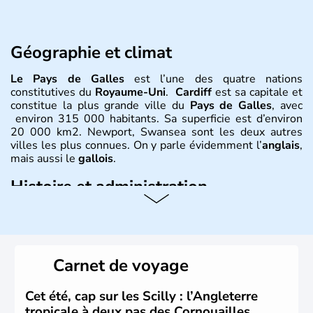
Géographie et climat
Le Pays de Galles
est l’une des quatre nations
constitutives du
Royaume-Uni
.
Cardiff
est sa capitale et
constitue la plus grande ville du
Pays de Galles
, avec
environ 315 000 habitants. Sa superficie est d’environ
20 000 km2. Newport, Swansea sont les deux autres
villes les plus connues. On y parle évidemment l’
anglais
,
mais aussi le
gallois
.
Histoire et administration
David est le saint patron du
Pays de Galles
et est célébré
le 1er mars. Le dragon rouge est l’un des plus fameux
symboles
gallois
, évocation de la lutte entre les
Saxons
et les
Celtes
. Shirley Bassey, Michaël Jones, Duffy, Tom
Carnet de voyage
Jones, Roger Glover sont quelques-unes des célébrités
faisant la renommée du
Pays de Galles
dans le monde
de la musique. Ken Follet et Catherine Zeta-Jones en
Cet été, cap sur les Scilly : l’Angleterre
littérature et au cinéma portent haut les couleurs de ce
tropicale à deux pas des Cornouailles