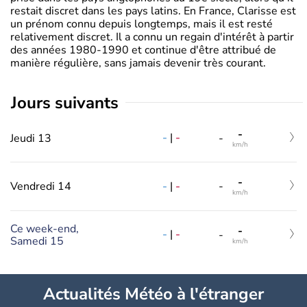
restait discret dans les pays latins. En France, Clarisse est
un prénom connu depuis longtemps, mais il est resté
relativement discret. Il a connu un regain d'intérêt à partir
des années 1980-1990 et continue d'être attribué de
manière régulière, sans jamais devenir très courant.
jours suivants
-
-
|
-
Jeudi 13
-
km/h
-
-
|
-
Vendredi 14
-
km/h
Ce week-end,
-
-
|
-
-
Samedi 15
km/h
Actualités Météo à l'étranger