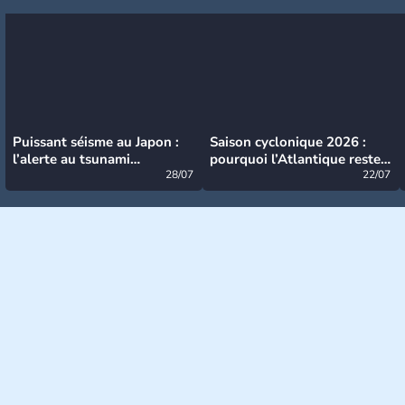
Puissant séisme au Japon :
Saison cyclonique 2026 :
l’alerte au tsunami
pourquoi l’Atlantique reste
désormais levée
28/07
très calme à ce stade ?
22/07