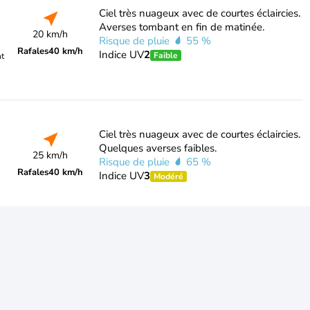
Ciel très nuageux avec de courtes éclaircies.
Averses tombant en fin de matinée.
20 km/h
Risque de pluie
55 %
Rafales
40 km/h
Indice UV
2
Faible
nt
Ciel très nuageux avec de courtes éclaircies.
Quelques averses faibles.
25 km/h
Risque de pluie
65 %
Rafales
40 km/h
Indice UV
3
Modéré