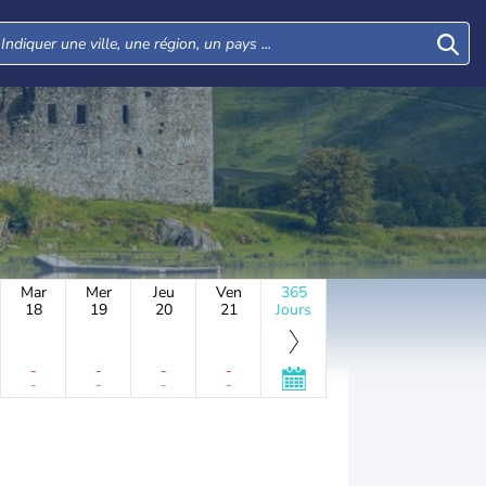
Mar
Mer
Jeu
Ven
365
18
19
20
21
Jours
-
-
-
-
-
-
-
-