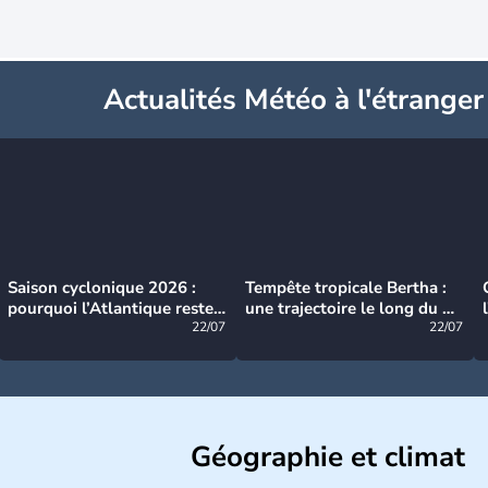
Actualités Météo à l'étranger
Saison cyclonique 2026 :
Tempête tropicale Bertha :
pourquoi l’Atlantique reste
une trajectoire le long du du
très calme à ce stade ?
22/07
littoral américain
22/07
Géographie et climat