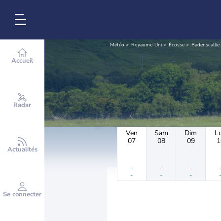
Météo
Royaume-Uni
Écosse
Badenscallie
Accueil
Radar
Ven
Sam
Dim
L
07
08
09
1
Actualités
-
-
-
-
-
-
Se connecter