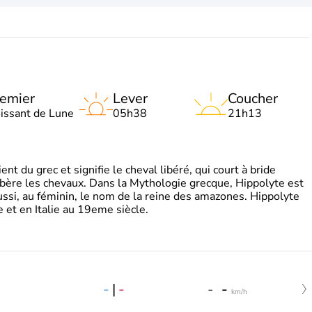
emier
Lever
Coucher
oissant de Lune
05h38
21h13
t du grec et signifie le cheval libéré, qui court à bride
libère les chevaux. Dans la Mythologie grecque, Hippolyte est
aussi, au féminin, le nom de la reine des amazones. Hippolyte
 et en Italie au 19eme siècle.
-
|
-
-
-
km/h