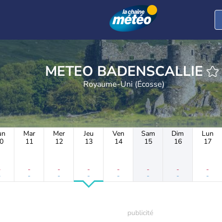
METEO BADENSCALLIE
Royaume-Uni (Écosse)
un
Mar
Mer
Jeu
Ven
Sam
Dim
Lun
0
11
12
13
14
15
16
17
-
-
-
-
-
-
-
-
-
-
-
-
-
-
-
-