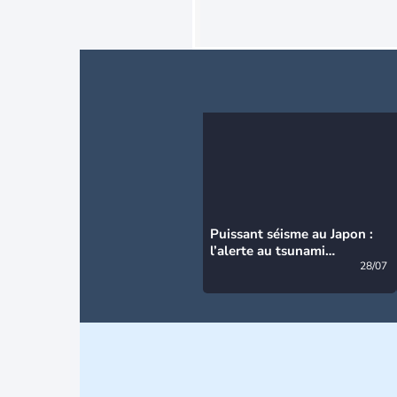
Puissant séisme au Japon :
l’alerte au tsunami
désormais levée
28/07