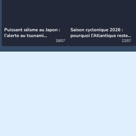
Puissant séisme au Japon :
Saison cyclonique 2026 :
l’alerte au tsunami
pourquoi l’Atlantique reste
désormais levée
28/07
très calme à ce stade ?
22/07