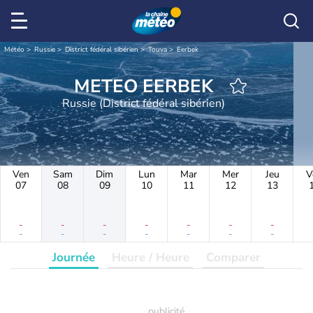
Météo
Russie
District fédéral sibérien
Touva
Eerbek
METEO EERBEK
Russie (District fédéral sibérien)
Ven
Sam
Dim
Lun
Mar
Mer
Jeu
V
07
08
09
10
11
12
13
-
-
-
-
-
-
-
-
-
-
-
-
-
-
Journée
Heure / Heure
Comparer