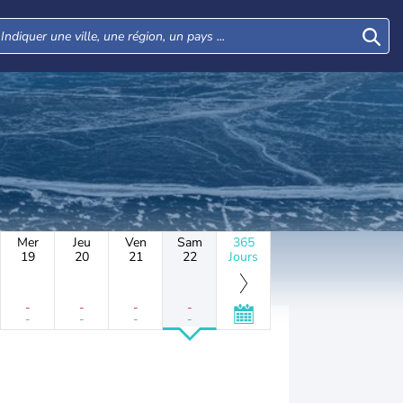
Mer
Jeu
Ven
Sam
365
19
20
21
22
Jours
-
-
-
-
-
-
-
-