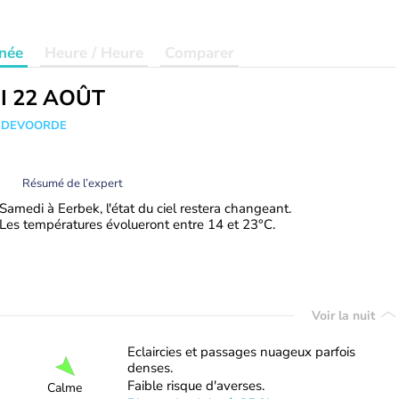
née
Heure / Heure
Comparer
I 22 AOÛT
ANDEVOORDE
Résumé de l’expert
Samedi à Eerbek, l'état du ciel restera changeant.
Les températures évolueront entre 14 et 23°C.
Voir la nuit
Eclaircies et passages nuageux parfois
denses.
Faible risque d'averses.
Calme