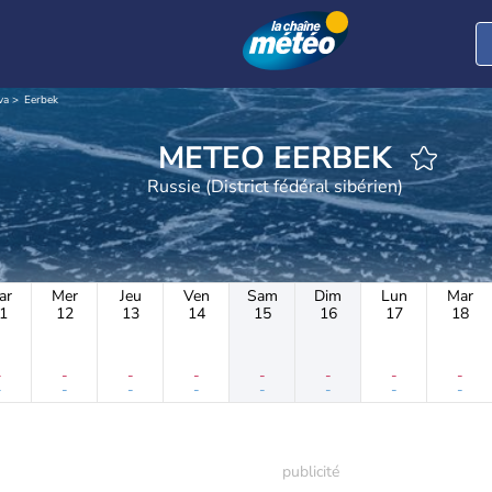
va
Eerbek
METEO EERBEK
Russie (District fédéral sibérien)
ar
Mer
Jeu
Ven
Sam
Dim
Lun
Mar
1
12
13
14
15
16
17
18
-
-
-
-
-
-
-
-
-
-
-
-
-
-
-
-