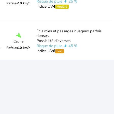
Risque de pluie
25 %
Rafales
10 km/h
Indice UV
4
Modéré
Eclaircies et passages nuageux parfois
denses.
Possibilité d'averses.
Calme
Risque de pluie
45 %
du
Rafales
10 km/h
Indice UV
6
Fort