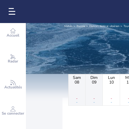
Météo
Russie
District fédéral sibérien
Tou
Accueil
Radar
Sam
Dim
Lun
M
08
09
10
1
Actualités
-
-
-
-
-
-
Se connecter