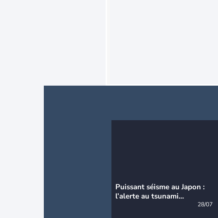
Puissant séisme au Japon :
l’alerte au tsunami
désormais levée
28/07