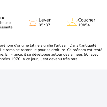
une
Lever
Coucher
bbeuse
05h37
19h54
oissante
énom d’origine latine signifie l'artisan. Dans l’antiquité,
mille romaine reconnue pour sa droiture. Ce prénom est resté
gne. En France, il se développe autour des années 50, avec
nnées 1970. A ce jour, il est devenu très rare.