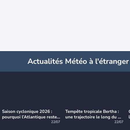
Actualités Météo à l'étranger
Saison cyclonique 2026 :
Tempête tropicale Bertha :
pourquoi l’Atlantique reste
une trajectoire le long du du
très calme à ce stade ?
22/07
littoral américain
22/07