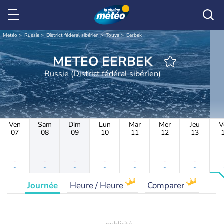
Météo
Russie
District fédéral sibérien
Touva
Eerbek
METEO EERBEK
Russie (District fédéral sibérien)
Ven
Sam
Dim
Lun
Mar
Mer
Jeu
V
07
08
09
10
11
12
13
-
-
-
-
-
-
-
-
-
-
-
-
-
-
Journée
Heure / Heure
Comparer