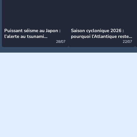
Puissant séisme au Japon :
Saison cyclonique 2026 :
l’alerte au tsunami
pourquoi l’Atlantique reste
désormais levée
28/07
très calme à ce stade ?
22/07