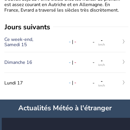
est assez courant en Autriche et en Allemagne. En
France, Evrard a traversé les siècles très discrètement.
jours suivants
Ce week-end,
-
-
|
-
-
Samedi 15
km/h
-
-
|
-
Dimanche 16
-
km/h
-
-
|
-
Lundi 17
-
km/h
Actualités Météo à l'étranger