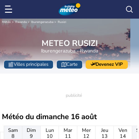
Météo
Rwanda
Iburengerazuba
Rusizi
METEO RUSIZI
Iburengerazuba - Rwanda
Villes principales
Carte
Devenez VIP
Météo du
dimanche 16 août
Sam
Dim
Lun
Mar
Mer
Jeu
Ven
8
9
10
11
12
13
14