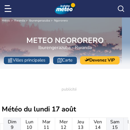
Météo
Rwanda
Iburengerazuba
Ngororero
METEO NGORORERO
Iburengerazuba - Rwanda
Villes principales
Carte
Devenez VIP
Météo du
lundi 17 août
Dim
Lun
Mar
Mer
Jeu
Ven
Sam
9
10
11
12
13
14
15