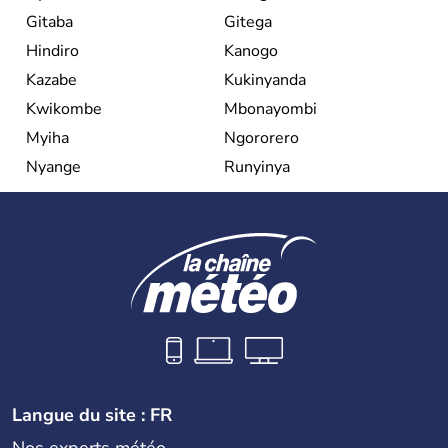
Gitaba
Gitega
Hindiro
Kanogo
Kazabe
Kukinyanda
Kwikombe
Mbonayombi
Myiha
Ngororero
Nyange
Runyinya
Langue du site : FR
Nos experts météo