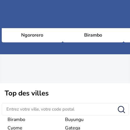
Ngororero
Birambo
Top des villes
Birambo
Buyungu
Cyome
Gatega