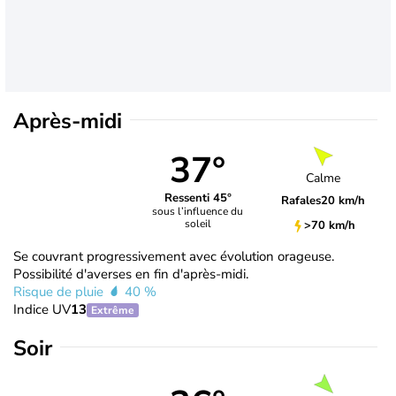
Après-midi
37°
Calme
Ressenti 45°
Rafales
20 km/h
sous l’influence du
soleil
>70 km/h
Se couvrant progressivement avec évolution orageuse.
Possibilité d'averses en fin d'après-midi.
Risque de pluie
40 %
Indice UV
13
Extrême
Soir