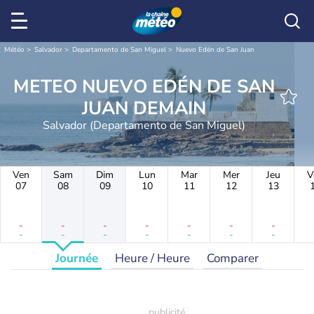
Météo
Salvador
Departamento de San Miguel
Nuevo Edén de San Juan
METEO NUEVO EDÉN DE SAN
JUAN DEMAIN
Salvador (Departamento de San Miguel)
Ven
Sam
Dim
Lun
Mar
Mer
Jeu
V
07
08
09
10
11
12
13
-
-
-
-
-
-
-
-
-
-
-
-
-
-
Journée
Heure / Heure
Comparer