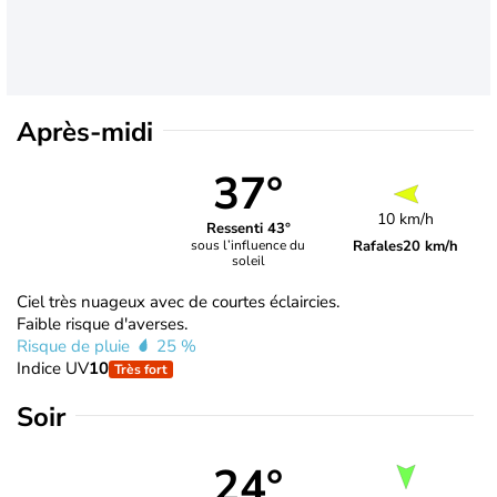
Après-midi
37°
10 km/h
Ressenti 43°
Rafales
20 km/h
sous l’influence du
soleil
Ciel très nuageux avec de courtes éclaircies.
Faible risque d'averses.
Risque de pluie
25 %
Indice UV
10
Très fort
Soir
24°