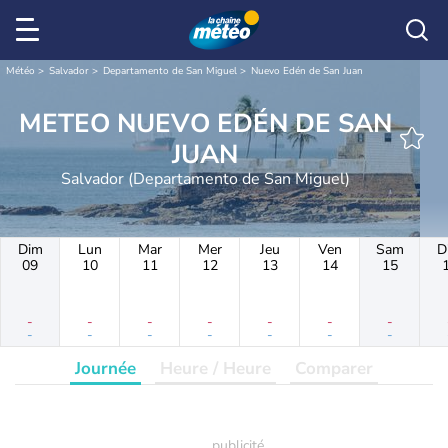
Météo
Salvador
Departamento de San Miguel
Nuevo Edén de San Juan
METEO NUEVO EDÉN DE SAN
JUAN
Salvador (Departamento de San Miguel)
Dim
Lun
Mar
Mer
Jeu
Ven
Sam
D
09
10
11
12
13
14
15
-
-
-
-
-
-
-
-
-
-
-
-
-
-
Journée
Heure / Heure
Comparer