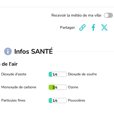
Recevoir la météo de ma ville
Partager
Infos SANTÉ
 de l'air
Dioxyde d'azote
Dioxyde de soufre
1
/6
Monoxyde de carbone
Ozone
2
/6
Particules fines
Poussières
1
/6