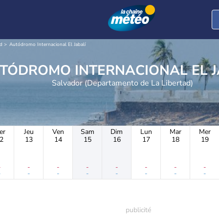
ad
Autódromo Internacional El Jabalí
TEO AUTÓDROMO INTERNACIONAL EL
Salvador (Departamento de La Libertad)
er
Jeu
Ven
Sam
Dim
Lun
Mar
Mer
2
13
14
15
16
17
18
19
-
-
-
-
-
-
-
-
-
-
-
-
-
-
-
-