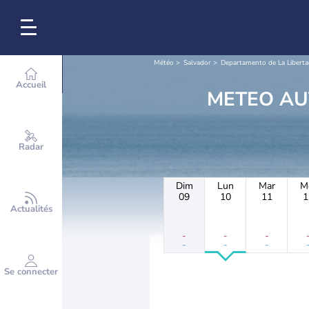
Météo
Salvador
Departamento de La Libert
Accueil
ME
Radar
Dim
Lun
Mar
M
09
10
11
1
Actualités
-
-
-
-
-
-
Se connecter