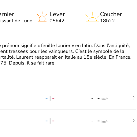
rnier
Lever
Coucher
oissant de Lune
05h42
18h22
énom signifie « feuille laurier » en latin. Dans l’antiquité,
ient tressées pour les vainqueurs. C’est le symbole de la
rtalité. Laurent réapparait en Italie au 15e siècle. En France,
. Depuis, il se fait rare.
-
|
-
-
-
km/h
-
|
-
-
-
km/h