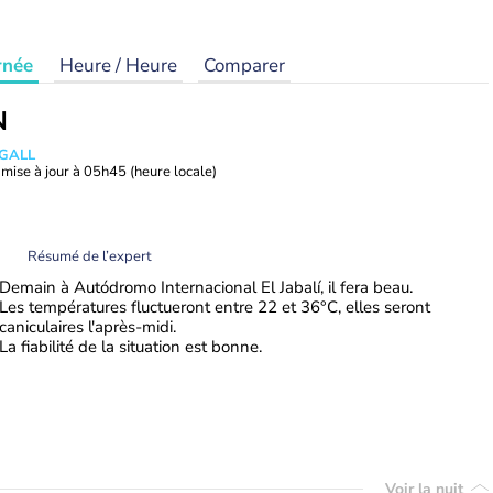
rnée
Heure / Heure
Comparer
N
 GALL
mise à jour à
05h45
(heure locale)
Résumé de l’expert
Demain à Autódromo Internacional El Jabalí, il fera beau.
Les températures fluctueront entre 22 et 36°C, elles seront
caniculaires l'après-midi.
La fiabilité de la situation est bonne.
Voir la nuit