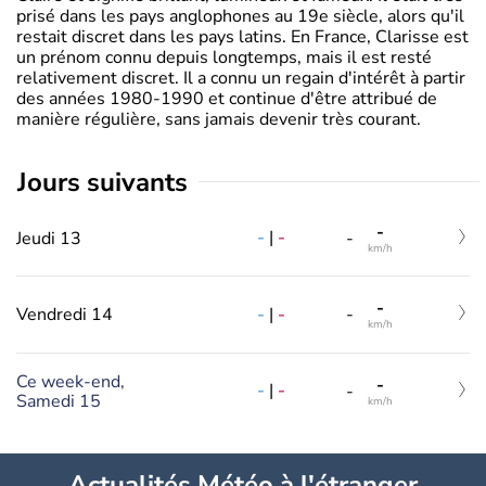
prisé dans les pays anglophones au 19e siècle, alors qu'il
restait discret dans les pays latins. En France, Clarisse est
un prénom connu depuis longtemps, mais il est resté
relativement discret. Il a connu un regain d'intérêt à partir
des années 1980-1990 et continue d'être attribué de
manière régulière, sans jamais devenir très courant.
jours suivants
-
-
|
-
Jeudi 13
-
km/h
-
-
|
-
Vendredi 14
-
km/h
Ce week-end,
-
-
|
-
-
Samedi 15
km/h
Actualités Météo à l'étranger