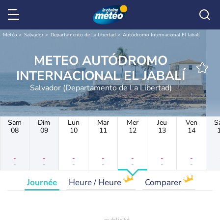
Météo
Salvador
Departamento de La Libertad
Autódromo Internacional El Jabalí
METEO AUTÓDROMO
INTERNACIONAL EL JABALÍ
Salvador (Departamento de La Libertad)
Sam
Dim
Lun
Mar
Mer
Jeu
Ven
S
08
09
10
11
12
13
14
-
-
-
-
-
-
-
-
-
-
-
-
-
-
Journée
Heure / Heure
Comparer