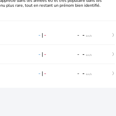
 apprécié dans les années 60 et très populaire dans les
nu plus rare, tout en restant un prénom bien identifié.
-
|
-
-
-
km/h
-
|
-
-
-
km/h
-
|
-
-
-
km/h