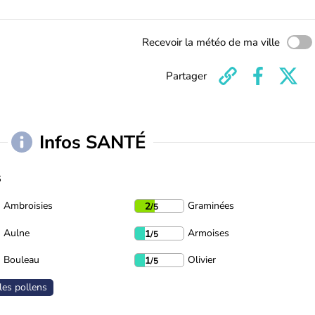
Recevoir la météo de ma ville
Partager
Infos SANTÉ
s
Ambroisies
Graminées
2
/5
Aulne
Armoises
1
/5
Bouleau
Olivier
1
/5
les pollens