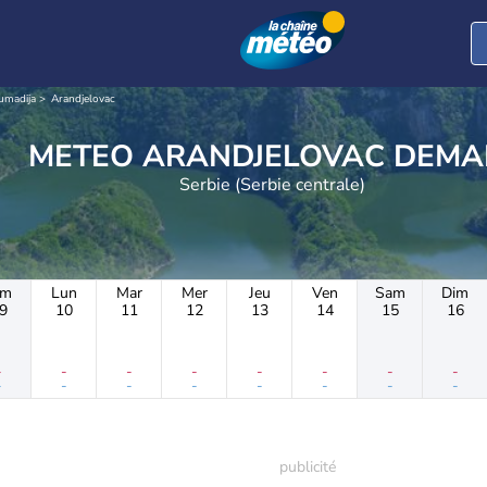
Sumadija
Arandjelovac
METEO ARANDJELOVAC DEMA
Serbie (Serbie centrale)
im
Lun
Mar
Mer
Jeu
Ven
Sam
Dim
9
10
11
12
13
14
15
16
-
-
-
-
-
-
-
-
-
-
-
-
-
-
-
-