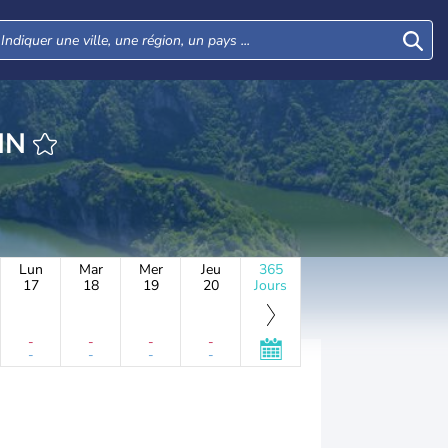
IN
Lun
Mar
Mer
Jeu
365
17
18
19
20
Jours
-
-
-
-
-
-
-
-