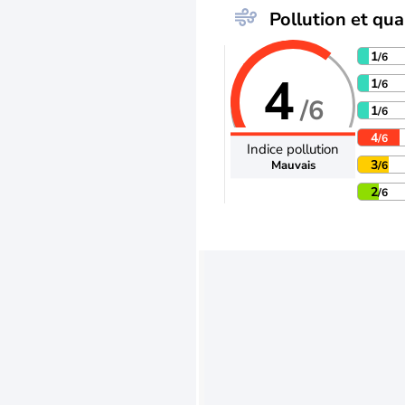
Pollution et qual
1
/6
4
1
/6
/6
1
/6
4
/6
Indice pollution
3
Mauvais
/6
2
/6