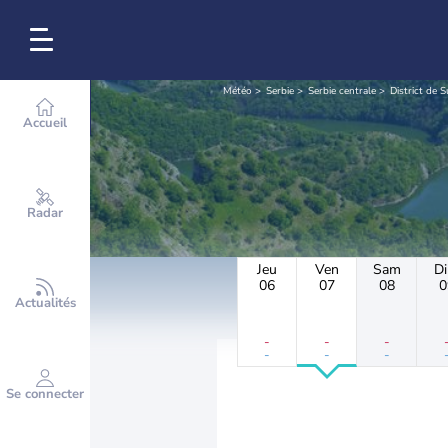
Météo
Serbie
Serbie centrale
District de 
Accueil
Radar
Jeu
Ven
Sam
D
06
07
08
0
Actualités
-
-
-
-
-
-
Se connecter