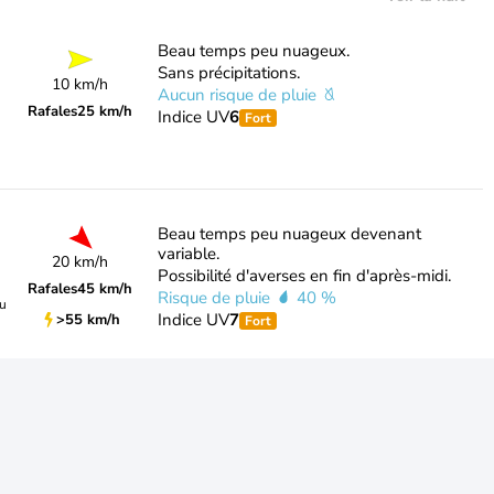
Beau temps peu nuageux.
Sans précipitations.
10 km/h
Aucun risque de pluie
Rafales
25 km/h
Indice UV
6
Fort
Beau temps peu nuageux devenant
variable.
20 km/h
Possibilité d'averses en fin d'après-midi.
Rafales
45 km/h
Risque de pluie
40 %
du
Indice UV
7
>55 km/h
Fort