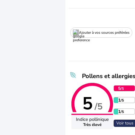
Ajouter à vos sources préférées
Pollens et allergie
5
/5
5
1
/5
/5
1
/5
Indice pollinique
Voir tous 
Très élevé