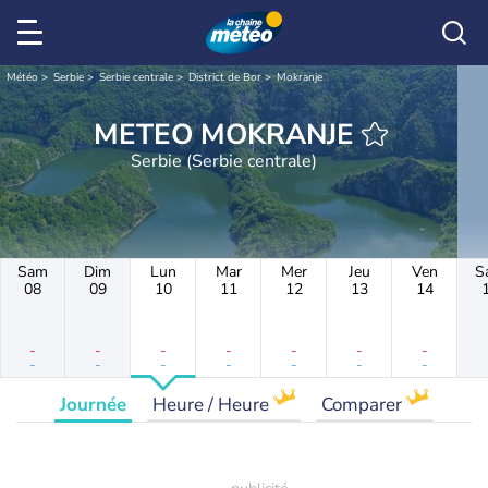
Météo
Serbie
Serbie centrale
District de Bor
Mokranje
METEO MOKRANJE
Serbie (Serbie centrale)
Sam
Dim
Lun
Mar
Mer
Jeu
Ven
S
08
09
10
11
12
13
14
-
-
-
-
-
-
-
-
-
-
-
-
-
-
Journée
Heure / Heure
Comparer