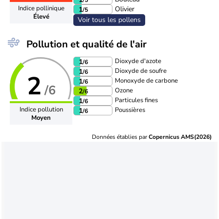
Indice pollinique
Olivier
1
/5
Élevé
Voir tous les pollens
Pollution et qualité de l'air
Dioxyde d'azote
1
/6
Dioxyde de soufre
1
/6
2
Monoxyde de carbone
1
/6
/6
Ozone
2
/6
Particules fines
1
/6
Indice pollution
Poussières
1
/6
Moyen
Données établies par
Copernicus AMS(2026)