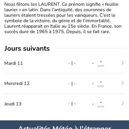
Nous fêtons les LAURENT. Ce prénom signifie « feuille
laurier » en latin. Dans l’antiquité, des couronnes de
lauriers étaient tressées pour les vainqueurs. C’est le
symbole de la victoire, du génie et de l’immortalité.
Laurent réapparait en Italie au 15e siècle. En France, son
succès dure de 1965 à 1975. Depuis, il se fait rare.
jours suivants
-
-
|
-
Mardi 11
-
km/h
-
-
|
-
Mercredi 12
-
km/h
-
-
|
-
Jeudi 13
-
km/h
Actualités Météo à l'étranger