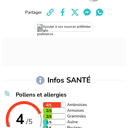
Partager
Ajouter à vos sources préférées
Infos SANTÉ
Pollens et allergies
Ambroisies
4
/5
Armoises
2
/5
4
Graminées
2
/5
/5
Aulne
1
/5
Bouleau
1
/5