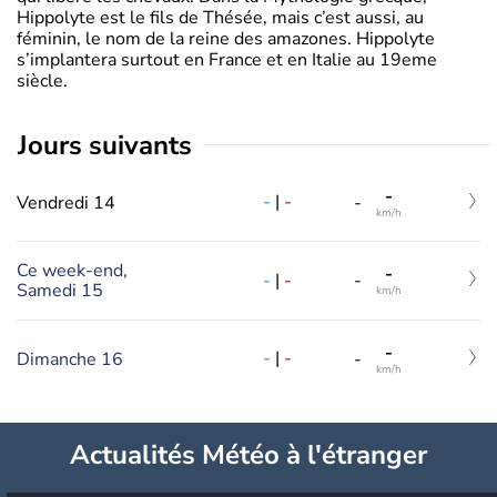
Hippolyte est le fils de Thésée, mais c’est aussi, au
féminin, le nom de la reine des amazones. Hippolyte
s’implantera surtout en France et en Italie au 19eme
siècle.
jours suivants
-
-
|
-
Vendredi 14
-
km/h
Ce week-end,
-
-
|
-
-
Samedi 15
km/h
-
-
|
-
Dimanche 16
-
km/h
Actualités Météo à l'étranger