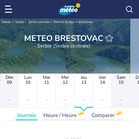
Météo
Serbie
Serbie centrale
District de Bor
Brestovac
METEO BRESTOVAC
Serbie (Serbie centrale)
Dim
Lun
Mar
Mer
Jeu
Ven
Sam
D
09
10
11
12
13
14
15
-
-
-
-
-
-
-
-
-
-
-
-
-
-
Journée
Heure / Heure
Comparer