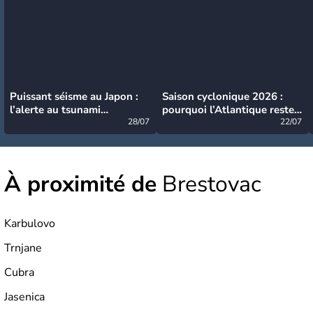
Puissant séisme au Japon :
Saison cyclonique 2026 :
l’alerte au tsunami
pourquoi l’Atlantique reste
désormais levée
28/07
très calme à ce stade ?
22/07
À proximité de
Brestovac
Karbulovo
Trnjane
Cubra
Jasenica