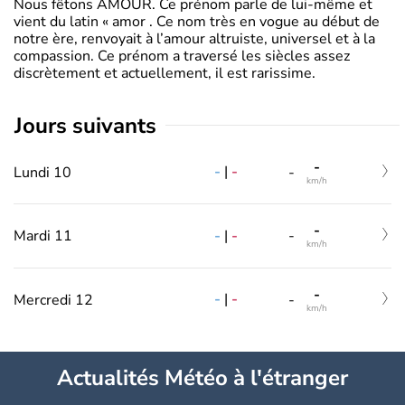
Nous fêtons AMOUR. Ce prénom parle de lui-même et
vient du latin « amor . Ce nom très en vogue au début de
notre ère, renvoyait à l’amour altruiste, universel et à la
compassion. Ce prénom a traversé les siècles assez
discrètement et actuellement, il est rarissime.
jours suivants
-
-
|
-
Lundi 10
-
km/h
-
-
|
-
Mardi 11
-
km/h
-
-
|
-
Mercredi 12
-
km/h
Actualités Météo à l'étranger