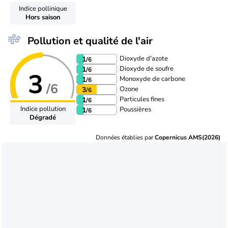
Indice pollinique
Hors saison
Pollution et qualité de l'air
Dioxyde d'azote
1
/6
Dioxyde de soufre
1
/6
3
Monoxyde de carbone
1
/6
/6
Ozone
3
/6
Particules fines
1
/6
Indice pollution
Poussières
1
/6
Dégradé
Données établies par
Copernicus AMS(2026)