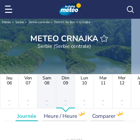
Météo
Serbie
Serbie centrale
District de Bor
Crnajka
METEO CRNAJKA
Serbie (Serbie centrale)
Jeu
Ven
Sam
Dim
Lun
Mar
Mer
J
06
07
08
09
10
11
12
-
-
-
-
-
-
-
-
-
-
-
-
-
-
Journée
Heure / Heure
Comparer