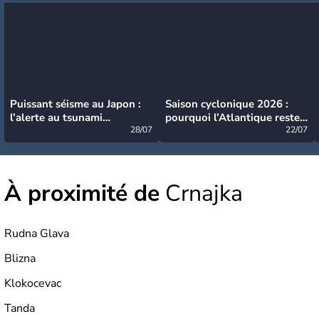
Puissant séisme au Japon :
Saison cyclonique 2026 :
l’alerte au tsunami
pourquoi l’Atlantique reste
désormais levée
28/07
très calme à ce stade ?
22/07
À proximité de
Crnajka
Rudna Glava
Blizna
Klokocevac
Tanda