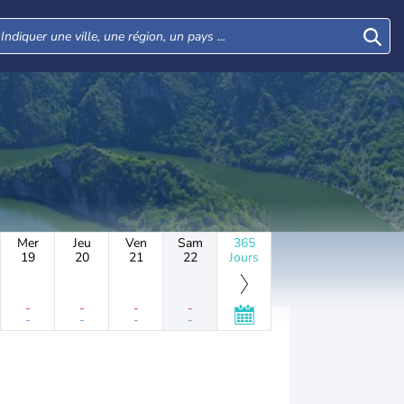
Mer
Jeu
Ven
Sam
365
19
20
21
22
Jours
-
-
-
-
-
-
-
-