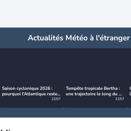
Actualités Météo à l'étranger
Saison cyclonique 2026 :
Tempête tropicale Bertha :
pourquoi l’Atlantique reste
une trajectoire le long du du
très calme à ce stade ?
22/07
littoral américain
22/07