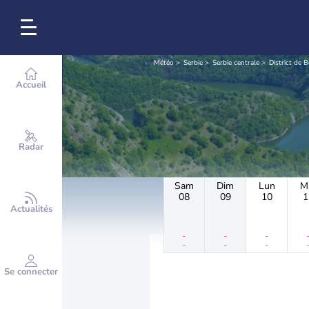
Météo
Serbie
Serbie centrale
District de 
Accueil
Radar
Sam
Dim
Lun
M
08
09
10
1
Actualités
-
-
-
-
-
-
Se connecter