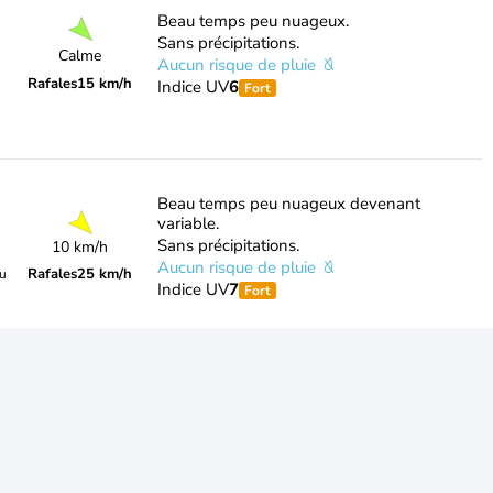
Beau temps peu nuageux.
Sans précipitations.
Calme
Aucun risque de pluie
Rafales
15 km/h
Indice UV
6
Fort
Beau temps peu nuageux devenant
variable.
Sans précipitations.
10 km/h
Aucun risque de pluie
Rafales
25 km/h
du
Indice UV
7
Fort