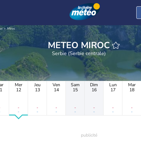
Bor
Miroc
METEO MIROC
Serbie (Serbie centrale)
ar
Mer
Jeu
Ven
Sam
Dim
Lun
Mar
1
12
13
14
15
16
17
18
-
-
-
-
-
-
-
-
-
-
-
-
-
-
-
-