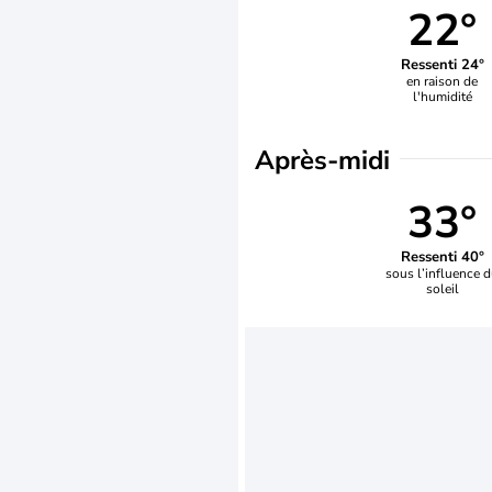
22°
Ressenti 24°
en raison de
l'humidité
Après-midi
33°
Ressenti 40°
sous l’influence 
soleil