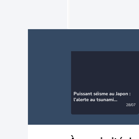
Puissant séisme au Japon :
l’alerte au tsunami
désormais levée
28/07