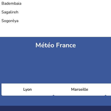
Badembaia
Sagalireh
Sogoréya
Météo France
Lyon
Marseille