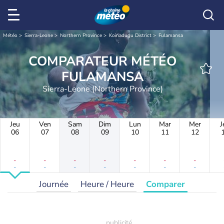
Météo
Sierra-Leone
Northern Province
Koinadugu District
Fulamansa
COMPARATEUR MÉTÉO
FULAMANSA
Sierra-Leone (Northern Province)
Jeu
Ven
Sam
Dim
Lun
Mar
Mer
J
06
07
08
09
10
11
12
-
-
-
-
-
-
-
-
-
-
-
-
-
-
Journée
Heure / Heure
Comparer