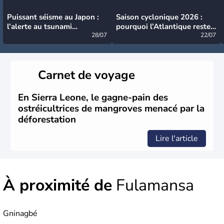
Puissant séisme au Japon :
Saison cyclonique 2026 :
l’alerte au tsunami
pourquoi l’Atlantique reste
désormais levée
28/07
très calme à ce stade ?
22/07
Carnet de voyage
En Sierra Leone, le gagne-pain des
ostréicultrices de mangroves menacé par la
déforestation
Lire l'article
À proximité de
Fulamansa
Gninagbé