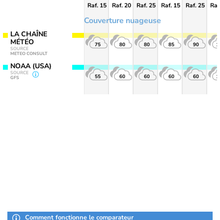
Raf. 15
Raf. 20
Raf. 25
Raf. 15
Raf. 25
Raf
Couverture nuageuse
LA CHAÎNE
MÉTÉO
75
80
80
85
90
1
SOURCE
METEO CONSULT
NOAA (USA)
SOURCE
55
60
60
60
60
1
GFS
Comment fonctionne le comparateur