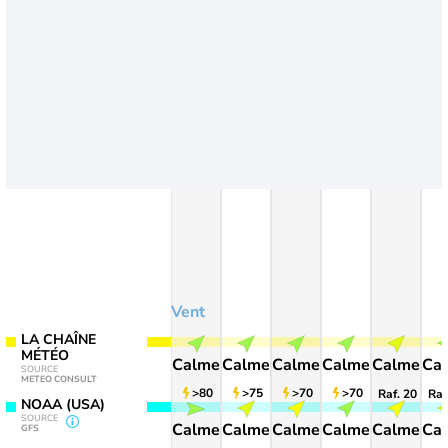
Vent
LA CHAÎNE
MÉTÉO
Calme
Calme
Calme
Calme
Calme
Ca
SOURCE
METEO CONSULT
>80
>75
>70
>70
Raf. 20
Raf
NOAA (USA)
SOURCE
Calme
Calme
Calme
Calme
Calme
Ca
GFS