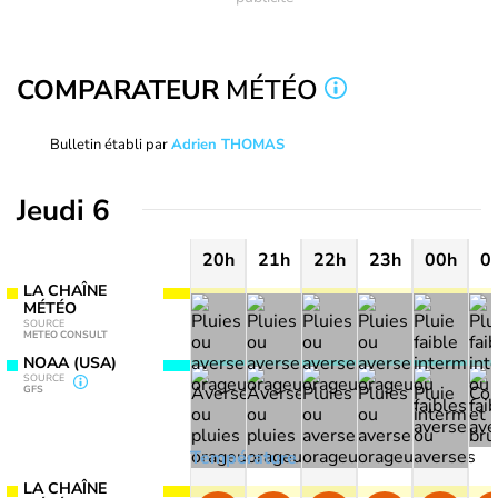
COMPARATEUR
MÉTÉO
Bulletin établi par
Adrien THOMAS
Jeudi 6
20h
21h
22h
23h
00h
0
LA CHAÎNE
MÉTÉO
SOURCE
METEO CONSULT
NOAA (USA)
SOURCE
GFS
Température
LA CHAÎNE