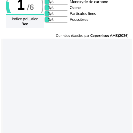
1
Monoxyde de carbone
1
/6
/6
Ozone
1
/6
Particules fines
1
/6
Indice pollution
Poussières
1
/6
Bon
Données établies par
Copernicus AMS(2026)